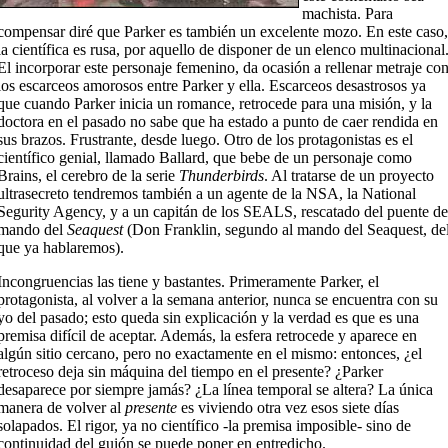
machista. Para
compensar diré que Parker es también un excelente mozo. En este caso,
la científica es rusa, por aquello de disponer de un elenco multinacional
El incorporar este personaje femenino, da ocasión a rellenar metraje co
los escarceos amorosos entre Parker y ella. Escarceos desastrosos ya
que cuando Parker inicia un romance, retrocede para una misión, y la
doctora en el pasado no sabe que ha estado a punto de caer rendida en
sus brazos. Frustrante, desde luego. Otro de los protagonistas es el
científico genial, llamado Ballard, que bebe de un personaje como
Brains, el cerebro de la serie
Thunderbirds
. Al tratarse de un proyecto
ultrasecreto tendremos también a un agente de la NSA, la National
Segurity Agency, y a un capitán de los SEALS, rescatado del puente de
mando del
Seaquest
(Don Franklin, segundo al mando del Seaquest, de
que ya hablaremos).
Incongruencias las tiene y bastantes. Primeramente Parker, el
protagonista, al volver a la semana anterior, nunca se encuentra con su
yo del pasado; esto queda sin explicación y la verdad es que es una
premisa difícil de aceptar. Además, la esfera retrocede y aparece en
algún sitio cercano, pero no exactamente en el mismo: entonces, ¿el
retroceso deja sin máquina del tiempo en el presente? ¿Parker
desaparece por siempre jamás? ¿La línea temporal se altera? La única
manera de volver al
presente
es viviendo otra vez esos siete días
solapados. El rigor, ya no científico -la premisa imposible- sino de
continuidad del guión se puede poner en entredicho.