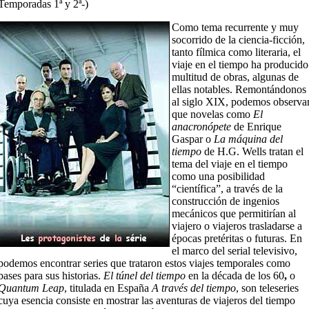
Temporadas 1ª y 2ª-)
Como tema recurrente y muy
socorrido de la ciencia-ficción,
tanto fílmica como literaria, el
viaje en el tiempo ha producido
multitud de obras, algunas de
ellas notables. Remontándonos
al siglo XIX, podemos observa
que novelas como
El
anacronópete
de Enrique
Gaspar o
La máquina del
tiempo
de H.G. Wells tratan el
tema del viaje en el tiempo
como una posibilidad
“científica”, a través de la
construcción de ingenios
mecánicos que permitirían al
viajero o viajeros trasladarse a
épocas pretéritas o futuras. En
el marco del serial televisivo,
podemos encontrar series que trataron estos viajes temporales como
bases para sus historias.
El túnel del tiempo
en la década de los 60
,
o
Quantum Leap
, titulada en España
A través del tiempo
, son teleseries
cuya esencia consiste en mostrar las aventuras de viajeros del tiempo