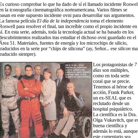
Es curioso comprobar lo que ha dado de sí el llamado incidente Roswel
en la iconografía cinematográfica norteamericana. Varios filmes se
basan en este supuesto incidente ovni para desarrollar sus argumentos.
La famosa película
El día de la independencia
toma el elemento
Roswell para resolver el final, tan increíble como el propio incidente en
sí. En esta serie, además, toda la tecnología actual se ha basado en los
descubrimientos realizados tras estudiar el dichoso ovni guardado en el
Área 51. Materiales, fuentes de energía y los microchips de silicio,
traducidos en la serie por “chips de silicona” (ay, Señor... ese
silicon
ma
traducido siempre).
Los protagonistas de
7
días
son múltiples,
como en toda serie
coral que se precie.
Tenemos al héroe de
acción, Frank Parker,
un ex-SEAL que es
reclutado desde un
hospital psiquiátrico.
La científica es la Dra.
Olga Vukavitch, que e
buena científica y
además lo está, aunque
este comentario sea