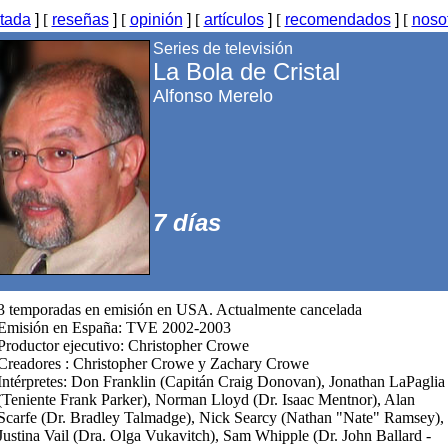
tada
]
[
reseñas
]
[
opinión
]
[
artículos
]
[
recomendados
]
[
noso
Series de televisión
La Bola de Cristal
Alfonso Merelo
7 días
3 temporadas en emisión en USA. Actualmente cancelada
Emisión en España: TVE 2002-2003
Productor ejecutivo: Christopher Crowe
Creadores : Christopher Crowe y Zachary Crowe
Intérpretes: Don Franklin (Capitán Craig Donovan), Jonathan LaPaglia
(Teniente Frank Parker), Norman Lloyd (Dr. Isaac Mentnor), Alan
Scarfe (Dr. Bradley Talmadge), Nick Searcy (Nathan "Nate" Ramsey),
Justina Vail (Dra. Olga Vukavitch), Sam Whipple (Dr. John Ballard -