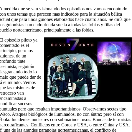
A medida que se van visionando los episodios nos vamos encontrado
con unos temas que parecen mas indicados para la situación bélica
actual que para unos guiones elaborados hace cuatro años. Se diría que
los guionistas han dado rienda suelta a todas las fobias y filias del
pueblo norteamericano, principalmente a las fobias.
El episodio piloto ya
comentado es el
principio, pero los
guiones, de un
profundo tinte
pesimista, seguirán
desgranando todo lo
malo que puede dar de
sí el mundo. Vemos
que las misiones de
retroceso van
encaminadas a
modificar sucesos
puntuales pero que resultan importantísimos. Observamos sectas tipo
Waco. Ataques biológicos de iluminados, no con ántrax pero sí con
ébola. Incidentes nucleares con submarinos rusos. Bandas de terroristas
narcotraficantes. Conflictos entre Corea y USA, o entre China y USA.
Y una de las grandes paranoias norteamericanas, el conflicto de