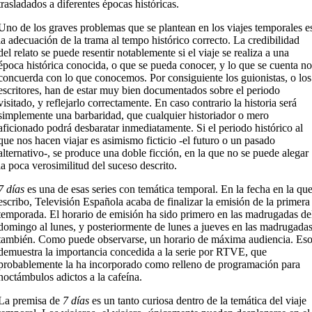
trasladados a diferentes épocas históricas.
Uno de los graves problemas que se plantean en los viajes temporales e
la adecuación de la trama al tempo histórico correcto. La credibilidad
del relato se puede resentir notablemente si el viaje se realiza a una
época histórica conocida, o que se pueda conocer, y lo que se cuenta no
concuerda con lo que conocemos. Por consiguiente los guionistas, o los
escritores, han de estar muy bien documentados sobre el periodo
visitado, y reflejarlo correctamente. En caso contrario la historia será
simplemente una barbaridad, que cualquier historiador o mero
aficionado podrá desbaratar inmediatamente. Si el periodo histórico al
que nos hacen viajar es asimismo ficticio -el futuro o un pasado
alternativo-, se produce una doble ficción, en la que no se puede alegar
la poca verosimilitud del suceso descrito.
7 días
es una de esas series con temática temporal. En la fecha en la qu
escribo, Televisión Española acaba de finalizar la emisión de la primera
temporada. El horario de emisión ha sido primero en las madrugadas de
domingo al lunes, y posteriormente de lunes a jueves en las madrugada
también. Como puede observarse, un horario de máxima audiencia. Es
demuestra la importancia concedida a la serie por RTVE, que
probablemente la ha incorporado como relleno de programación para
noctámbulos adictos a la cafeína.
La premisa de
7 días
es un tanto curiosa dentro de la temática del viaje