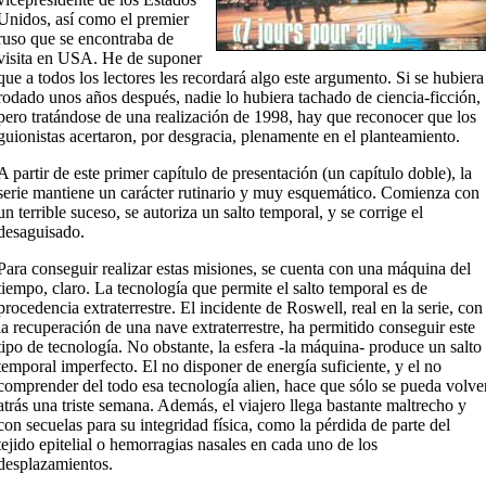
Unidos, así como el premier
ruso que se encontraba de
visita en USA. He de suponer
que a todos los lectores les recordará algo este argumento. Si se hubiera
rodado unos años después, nadie lo hubiera tachado de ciencia-ficción,
pero tratándose de una realización de 1998, hay que reconocer que los
guionistas acertaron, por desgracia, plenamente en el planteamiento.
A partir de este primer capítulo de presentación (un capítulo doble), la
serie mantiene un carácter rutinario y muy esquemático. Comienza con
un terrible suceso, se autoriza un salto temporal, y se corrige el
desaguisado.
Para conseguir realizar estas misiones, se cuenta con una máquina del
tiempo, claro. La tecnología que permite el salto temporal es de
procedencia extraterrestre. El incidente de Roswell, real en la serie, con
la recuperación de una nave extraterrestre, ha permitido conseguir este
tipo de tecnología. No obstante, la esfera -la máquina- produce un salto
temporal imperfecto. El no disponer de energía suficiente, y el no
comprender del todo esa tecnología alien, hace que sólo se pueda volve
atrás una triste semana. Además, el viajero llega bastante maltrecho y
con secuelas para su integridad física, como la pérdida de parte del
tejido epitelial o hemorragias nasales en cada uno de los
desplazamientos.