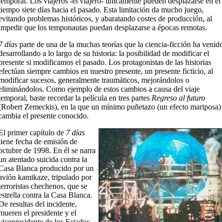
temporal. Los viajeros -el viajero- únicamente pueden desplazarse en el
tiempo siete días hacia el pasado. Esta limitación da mucho juego,
evitando problemas históricos, y abaratando costes de producción, al
impedir que los temponautas puedan desplazarse a épocas remotas.
7 días
parte de una de la muchas teorías que la ciencia-ficción ha venid
desarrollando a lo largo de su historia: la posibilidad de modificar el
presente si modificamos el pasado. Los protagonistas de las historias
efectúan siempre cambios en nuestro presente, un presente ficticio, al
modificar sucesos, generalmente traumáticos, mejorándolos o
eliminándolos. Como ejemplo de estos cambios a causa del viaje
temporal, baste recordar la película en tres partes
Regreso al futuro
(Robert Zemeckis), en la que un mínimo puñetazo (un efecto mariposa)
cambia el presente conocido.
El primer capítulo de
7 días
tiene fecha de emisión de
octubre de 1998. En él se narra
un atentado suicida contra la
Casa Blanca producido por un
avión kamikaze, tripulado por
terroristas chechenos, que se
estrella contra la Casa Blanca.
De resultas del incidente,
mueren el presidente y el
vicepresidente de los Estados