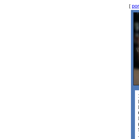
[
por