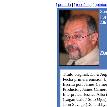
[
portada
]
[
reseñas
]
[
opinió
Seri
La
Alf
Da
Título original:
Dark Ang
Fecha primera emisión U
Escrita por: James Came
Productor: James Camer
Interpretes: Jessica Alb
(Logan Cale / Sólo Ojos)
John Savage (Donald Lyd