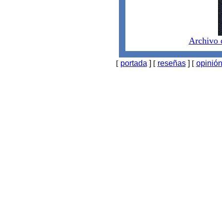
Archivo 
[
portada
]
[
reseñas
]
[
opinió