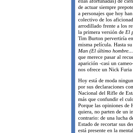
ellas afortunadas) de cie
de actuar siempre prepote
a personajes que hoy han 
colectivo de los aficiona
arrodillado frente a los r
la primera versión de
El 
Tim Burton pervertiría en 
misma película. Hasta su
Man
(El último hombre...
que merece pasar al recu
aparición -casi un cameo
nos ofrece un Nick Furia 
Hoy está de moda ningune
por sus declaraciones co
Nacional del Rifle de Es
más que confundir el cul
Porque las opiniones de H
quiera, no parten de un i
contrario: de una lucha d
Estado de recortar sus d
está presente en la menta