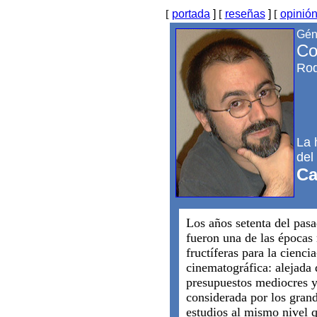
[
portada
]
[
reseñas
]
[
opinió
Gén
Co
Rod
La 
del
Ca
Los años setenta del pasa
fueron una de las épocas
fructíferas para la cienci
cinematográfica: alejada 
presupuestos mediocres 
considerada por los gran
estudios al mismo nivel 