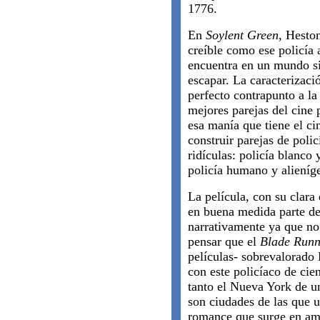
1776.
En
Soylent Green
, Hesto
creíble como ese policía a
encuentra en un mundo s
escapar. La caracterizac
perfecto contrapunto a l
mejores parejas del cine 
esa manía que tiene el c
construir parejas de poli
ridículas: policía blanco
policía humano y alieníg
La película, con su clara 
en buena medida parte del
narrativamente ya que no
pensar que el
Blade Runn
películas- sobrevalorado
con este policíaco de cie
tanto el Nueva York de u
son ciudades de las que u
romance que surge en amb