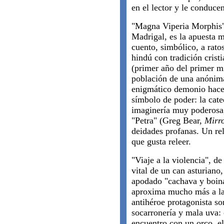
en el lector y le conduce
"Magna Viperia Morphis"
Madrigal, es la apuesta m
cuento, simbólico, a rat
hindú con tradición cris
(primer año del primer mi
población de una anónim
enigmático demonio hace
símbolo de poder: la cate
imaginería muy poderosa,
"Petra" (Greg Bear,
Mirr
deidades profanas. Un rel
que gusta releer.
"Viaje a la violencia", de
vital de un can asturian
apodado "cachava y boina
aproxima mucho más a la 
antihéroe protagonista s
socarronería y mala uva: 
encuentro con un orco, el 