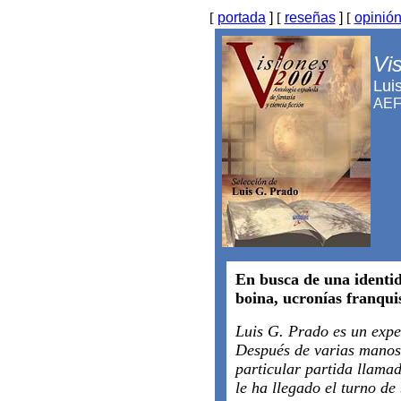
[
portada
]
[
reseñas
]
[
opinió
Vi
Lui
AEF
En busca de una identid
boina, ucronías franquis
Luis G. Prado es un expe
Después de varias manos 
particular partida llama
le ha llegado el turno de