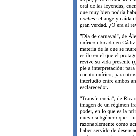
oral de las leyendas, cue
que muy bien podría habe
noches:
el auge y caída d
gran verdad. ¿O era al re
"Día de carnaval", de Ál
onírico ubicado en Cádiz
materia de la que se nutre
estilo en el que el prota
revive su vida presente (
pie a interpretación: par
cuento onírico; para otro
interludio entre ambos a
esclarecedor.
"Transferencia", de Rica
imagen de un régimen fra
poder, en lo que es la pr
nuevo subgénero que Lui
razonablemente como ucro
haber servido de desenca