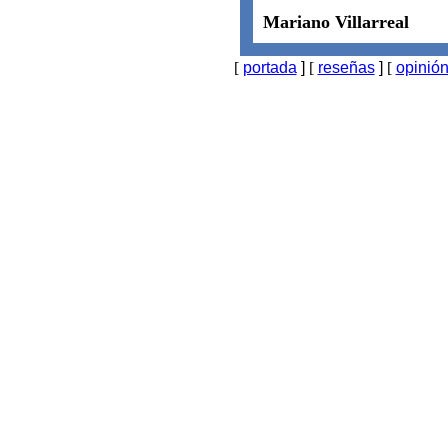
Mariano Villarreal
[
portada
]
[
reseñas
]
[
opinió