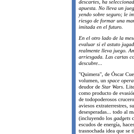
descartes, ha selecciona
apuesta. No lleva un jue
yendo sobre seguro; le im
riesgo de formar una man
imitada en el futuro.
En el otro lado de la mesa
evaluar si el astuto juga
realmente lleva juego. A
arriesgada. Las cartas c
descubre...
"Quimera", de Óscar Cueva
volumen, un
space opera
deudor de
Star Wars
. Lit
como producto de evasión
de todopoderosos cruceros
aviesos extraterrestres, 
desesperadas... todo al m
(incluyendo los
gadgets
c
escudos de energía, haces 
trasnochada idea que se t