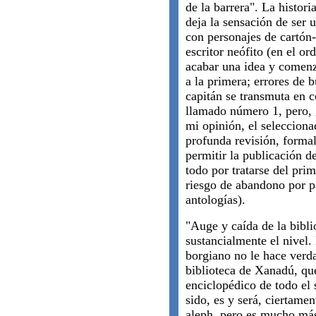
de la barrera". La histor
deja la sensación de ser 
con personajes de cartón-
escritor neófito (en el or
acabar una idea y comenz
a la primera; errores de b
capitán se transmuta en 
llamado número 1, pero, 
mi opinión, el seleccion
profunda revisión, formal
permitir la publicación d
todo por tratarse del pri
riesgo de abandono por pa
antologías).
"Auge y caída de la bibl
sustancialmente el nivel.
borgiano no le hace verda
biblioteca de Xanadú, qu
enciclopédico de todo el
sido, es y será, ciertame
aleph, pero es mucho más