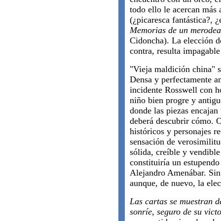
todo ello le acercan más 
(¿picaresca fantástica?, 
Memorias de un merodead
Cidoncha). La elección de
contra, resulta impagable
"Vieja maldición china" s
Densa y perfectamente am
incidente Rosswell con h
niño bien progre y antig
donde las piezas encajan 
deberá descubrir cómo. O
históricos y personajes r
sensación de verosimilitu
sólida, creíble y vendibl
constituiría un estupendo
Alejandro Amenábar. Sin 
aunque, de nuevo, la elec
Las cartas se muestran de
sonríe, seguro de su victo