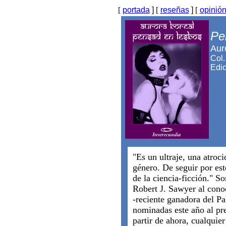
[
portada
]
[
reseñas
]
[
opinió
Pe
Aur
Col.
Edic
"Es un ultraje, una atroc
género. De seguir por est
de la ciencia-ficción." So
Robert J. Sawyer al cono
-reciente ganadora del Pa
nominadas este año al pr
partir de ahora, cualquier