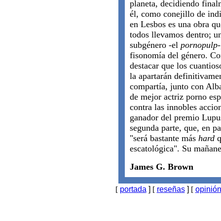
planeta, decidiendo final
él, como conejillo de indi
en Lesbos es una obra que
todos llevamos dentro; u
subgénero -el
pornopulp
fisonomía del género. Co
destacar que los cuantios
la apartarán definitivamen
compartía, junto con Alb
de mejor actriz porno es
contra las innobles acci
ganador del premio Lupus
segunda parte, que, en pa
"será bastante más
hard
q
escatológica". Su mañane
James G. Brown
[
portada
]
[
reseñas
]
[
opinió