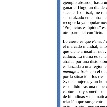
ejemplo absurdo, hasta un
ganar el Hugo un día de e
suceder [sonrisa], me ret
se ha alzado en contra de
recoger la ya popular no
"Prejuicios estúpidos" es
otra parte del conflicto.
Lo cierto es que
Pensad 
el mercado mundial, sino
que viene a insuflar nue
caduco. La trama es senci
atraída por una distorsió
es lanzada a una región 
ménage à trois
con el que
por la situación, los tres 
X, dos mujeres y un homb
escondido tras una nube 
capturados y sometidos a
de blondinas y neumática
relación que surge entre 
extraterrestre, que se enc