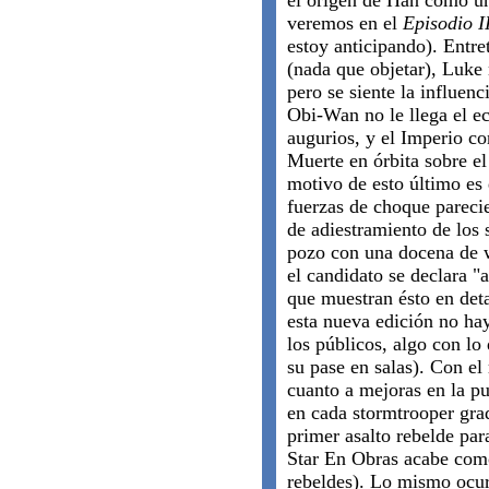
el origen de Han como un 
veremos en el
Episodio I
estoy anticipando). Entre
(nada que objetar), Luke 
pero se siente la influen
Obi-Wan no le llega el e
augurios, y el Imperio co
Muerte en órbita sobre el
motivo de esto último es
fuerzas de choque parecie
de adiestramiento de los 
pozo con una docena de w
el candidato se declara "a
que muestran ésto en det
esta nueva edición no ha
los públicos, algo con l
su pase en salas). Con el
cuanto a mejoras en la p
en cada stormtrooper gra
primer asalto rebelde par
Star En Obras acabe como 
rebeldes). Lo mismo ocurr