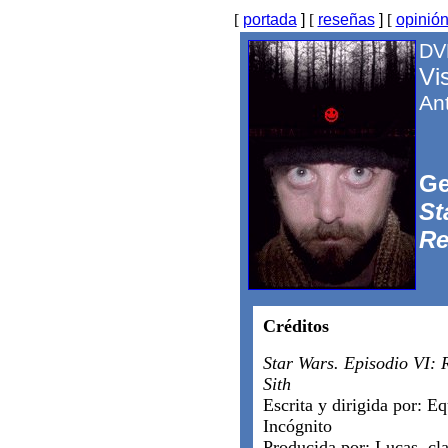
[
portada
]
[
reseñas
]
[
opinió
DVD
Vi
An
Ge
St
Re
Créditos
Star Wars. Episodio VI: R
Sith
Escrita y dirigida por: E
Incógnito
Producida por: Lucas, cl