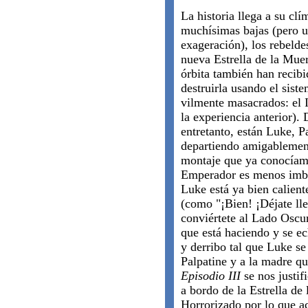
La historia llega a su cl
muchísimas bajas (pero u
exageración), los rebelde
nueva Estrella de la Muer
órbita también han recibi
destruirla usando el sist
vilmente masacrados: el 
la experiencia anterior). 
entretanto, están Luke, P
departiendo amigablement
montaje que ya conocíamo
Emperador es menos imbéc
Luke está ya bien caliente
(como "¡Bien! ¡Déjate lle
conviértete al Lado Oscur
que está haciendo y se ec
y derribo tal que Luke se
Palpatine y a la madre que
Episodio III
se nos justif
a bordo de la Estrella de
Horrorizado por lo que a