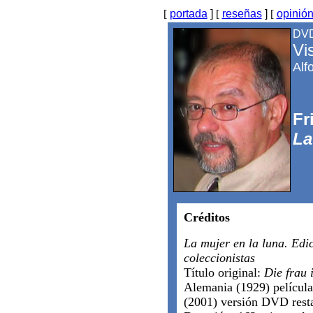
[
portada
]
[
reseñas
]
[
opinió
DV
Vi
Alf
Fr
La
Créditos
La mujer en la luna. Edi
coleccionistas
Título original:
Die frau
Alemania (1929) película
(2001) versión DVD rest