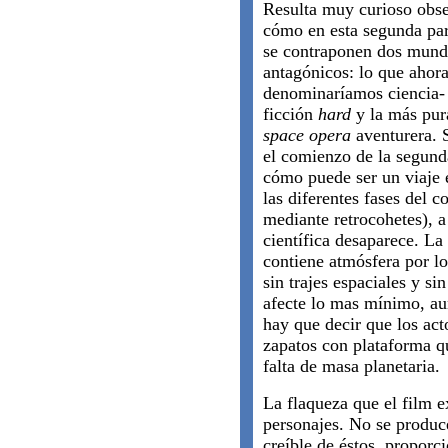
Resulta muy curioso obs
cómo en esta segunda par
se contraponen dos mund
antagónicos: lo que ahor
denominaríamos ciencia-
ficción
hard
y la más pur
space opera
aventurera. 
el comienzo de la segund
cómo puede ser un viaje e
las diferentes fases del c
mediante retrocohetes), a 
científica desaparece. La
contiene atmósfera por l
sin trajes espaciales y si
afecte lo mas mínimo, au
hay que decir que los ac
zapatos con plataforma 
falta de masa planetaria.
La flaqueza que el film e
personajes. No se produ
creíble de éstos, proporc