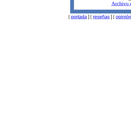
Archivo 
[
portada
]
[
reseñas
]
[
opinió