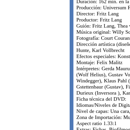
Duración: 162 min. en la 
Producción: Universum F
Director: Fritz Lang
Productor: Fritz Lang
Guión: Fritz Lang, Thea
Música original: Willy 
Fotografía: Court Couran
Dirección artística (dise
Hunte, Karl Vollbrecht
Efectos especiales: Kons
Montaje: Felix Malitz
Intérpretes: Gerda Maurus
(Wolf Helius), Gustav V
Windegger), Klaus Pahl (
Gstettenbaur (Gustav), Fi
Durieux (Inversora ), Kar
Ficha técnica del DVD:
Idiomas/Niveles de Digita
Nivel de capas: Una car
Zona de Importación: Mu
Aspect ratio 1.33:1
Extras: Fichas, Biofilmog