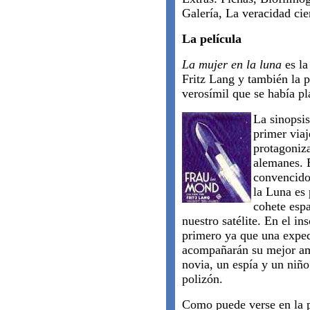
Galería, La veracidad cie
La película
La mujer en la luna
es l
Fritz Lang y también la p
verosímil que se había pl
La sinopsis
primer viaj
protagoniz
alemanes. E
convencido
la Luna es 
cohete espa
nuestro satélite. En el ins
primero ya que una expedi
acompañarán su mejor ami
novia, un espía y un niñ
polizón.
Como puede verse en la p