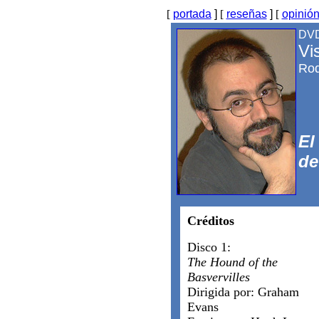
[
portada
]
[
reseñas
]
[
opinió
DV
Vi
Rod
El
de
Créditos
Disco 1:
The Hound of the
Basvervilles
Dirigida por: Graham
Evans