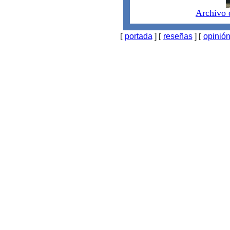
Archivo 
[
portada
]
[
reseñas
]
[
opinió