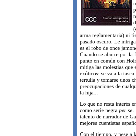
r
p
n
d
(
arma reglamentaria) ni ti
pasado oscuro. Le intriga
es el robo de once jamone
Cuando se aburre por la f
punto en común con Holme
mitiga las molestias que 
exóticos; se va a la tasca
tertulia y tomarse unos c
preocupaciones de cualqui
la hija...
Lo que no resta interés en
como serie negra
per se
.
talento de narrador de G
mejores cuentistas españo
Con el tiempo, y pese a l