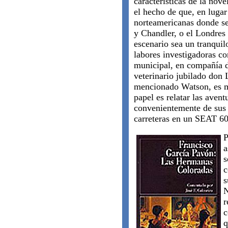
características de la nov
el hecho de que, en lugar
norteamericanas donde s
y Chandler, o el Londres
escenario sea un tranquil
labores investigadoras co
municipal, en compañía d
veterinario jubilado don L
mencionado Watson, es 
papel es relatar las aven
convenientemente de sus h
carreteras en un SEAT 60
P
a
s
c
s
N
r
c
q