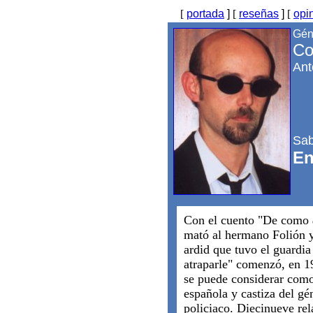
[
portada
]
[
reseñas
]
[
opi
Gén
Co
Ant
Sabo
En
Con el cuento "De como
mató al hermano Folión y
ardid que tuvo el guardia
atraparle" comenzó, en 1
se puede considerar como
española y castiza del gé
policiaco. Diecinueve rel