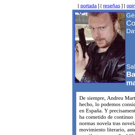
[
portada
]
[
reseñas
]
[
opi
Gé
Co
Da
Sab
Ba
ma
De siempre, Andreu Mart
hecho, lo podemos consid
en España. Y precisament
ha cometido de continuo i
normas novela tras novel
movimiento literario, ante