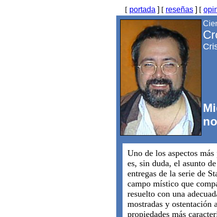
[
portada
]
[
reseñas
]
[
opi
Cien
Cr
Cri
Mi
no
Uno de los aspectos más
es, sin duda, el asunto de
entregas de la serie de St
campo místico que compar
resuelto con una adecuad
mostradas y ostentación 
propiedades más caracterí