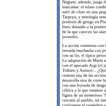
Negrete, además, juega d
marcadas: el relato comb
salir de clase
en una pequ
Tarpeya, y mitología semí
profesor de griego en Pl
bien, dotando a la primer
de la que carecen las alar
juveniles.
La acción comienza con l
retraída muchacha con pro
con su tío, el típico pers
La adaptación de Marta a
con el apocado Argi (el 
Tolkien y Asimov... ¿Quié
centran una de las accion
desarrolla otra de corte 
con una leyenda de dragon
céltica a la que estamos 
figura de un misterioso "
cercano al pueblo, irá in
conforman el verdadero es