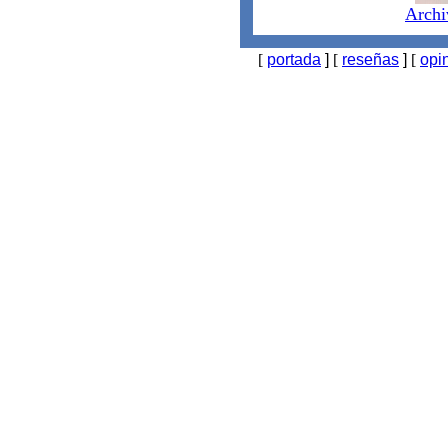
Archi
[
portada
]
[
reseñas
]
[
opi