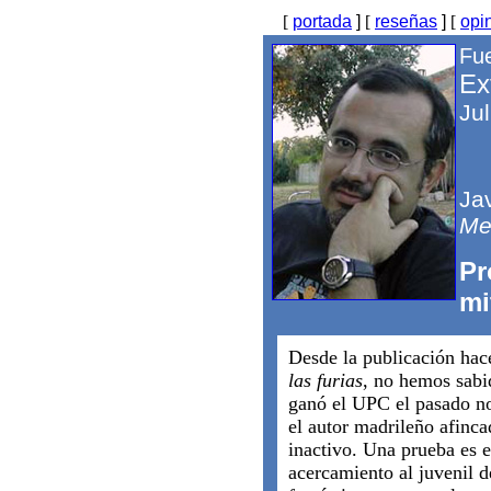
[
portada
]
[
reseñas
]
[
opi
Fue
Ex
Ju
Ja
Me
Pr
mi
Desde la publicación hac
las furias
, no hemos sabi
ganó el UPC el pasado no
el autor madrileño afinca
inactivo. Una prueba es 
acercamiento al juvenil 