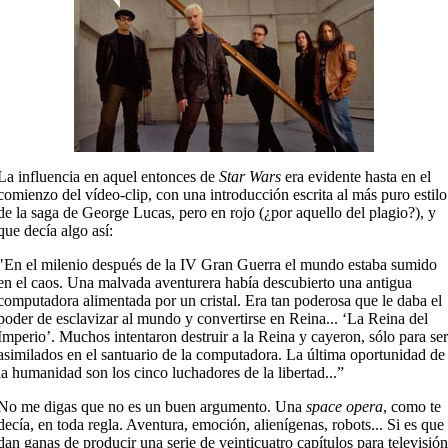
La influencia en aquel entonces de
Star Wars
era evidente hasta en el
comienzo del vídeo-clip, con una introducción escrita al más puro estilo
de la saga de George Lucas, pero en rojo (¿por aquello del plagio?), y
que decía algo así:
"En el milenio después de la IV Gran Guerra el mundo estaba sumido
en el caos. Una malvada aventurera había descubierto una antigua
computadora alimentada por un cristal. Era tan poderosa que le daba el
poder de esclavizar al mundo y convertirse en Reina... ‘La Reina del
Imperio’. Muchos intentaron destruir a la Reina y cayeron, sólo para ser
asimilados en el santuario de la computadora. La última oportunidad de
la humanidad son los cinco luchadores de la libertad...”
No me digas que no es un buen argumento. Una
space opera
, como te
decía, en toda regla. Aventura, emoción, alienígenas, robots... Si es que
dan ganas de producir una serie de veinticuatro capítulos para televisión