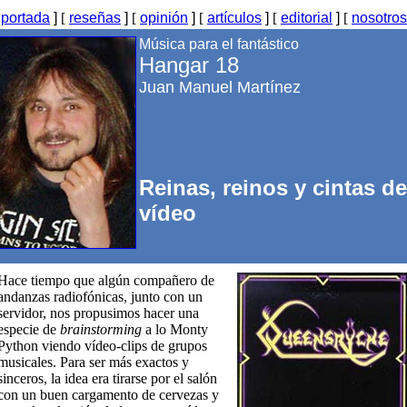
[
portada
]
[
reseñas
]
[
opinión
]
[
artículos
]
[
editorial
]
[
nosotros
Música para el fantástico
Hangar 18
Juan Manuel Martínez
Reinas, reinos y cintas de
vídeo
Hace tiempo que algún compañero de
andanzas radiofónicas, junto con un
servidor, nos propusimos hacer una
especie de
brainstorming
a lo Monty
Python viendo vídeo-clips de grupos
musicales. Para ser más exactos y
sinceros, la idea era tirarse por el salón
con un buen cargamento de cervezas y