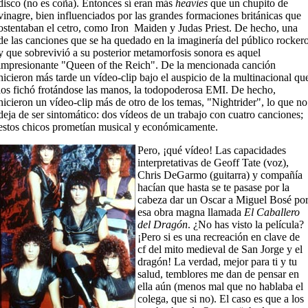
disco (no es coña). Entonces sí eran más
heavies
que un chupito de
vinagre, bien influenciados por las grandes formaciones británicas que
ostentaban el cetro, como Iron
Maiden y Judas Priest. De hecho, una
de las canciones que se ha quedado en la imaginería del público rocker
y que sobrevivió a su posterior metamorfosis sonora es aquel
impresionante "Queen of the Reich". De la mencionada canción
hicieron más tarde un vídeo-clip bajo el auspicio de la multinacional qu
los fichó frotándose las manos, la todopoderosa EMI. De hecho,
hicieron un vídeo-clip más de otro de los temas, "Nightrider", lo que no
deja de ser sintomático: dos vídeos de un trabajo con cuatro canciones;
estos chicos prometían musical y económicamente.
Pero, ¡qué vídeo! Las capacidades
interpretativas de Geoff Tate (voz),
Chris DeGarmo (guitarra) y compañía
hacían que hasta se te pasase por la
cabeza dar un Oscar a Miguel Bosé po
esa obra magna llamada
El Caballero
del Dragón
. ¿No has visto la película?
¡Pero si es una recreación en clave de
cf del mito medieval de San Jorge y el
dragón! La verdad, mejor para ti y tu
salud, temblores me dan de pensar en
ella aún (menos mal que no hablaba el
colega, que si no). El caso es que a los