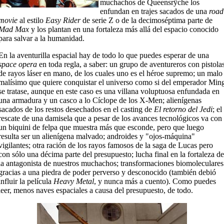
muchachos de Queensrÿche los
enfundan en trajes sacados de una
road
movie
al estilo
Easy Rider
de serie Z o de la decimoséptima parte de
Mad Max
y los plantan en una fortaleza más allá del espacio conocido
para salvar a la humanidad.
En la aventurilla espacial hay de todo lo que puedes esperar de una
space opera
en toda regla, a saber: un grupo de aventureros con pistola
de rayos láser en mano, de los cuales uno es el héroe supremo; un malo
malísimo que quiere conquistar el universo como si del emperador Min
se tratase, aunque en este caso es una villana voluptuosa enfundada en
una armadura y un casco a lo Cíclope de los X-Men; alienígenas
sacados de los restos desechados en el casting de
El retorno del Jedi
; el
rescate de una damisela que a pesar de los avances tecnológicos va con
un biquini de felpa que muestra más que esconde, pero que luego
resulta ser un alienígena malvado; androides y "ojos-máquina"
vigilantes; otra ración de los rayos famosos de la saga de Lucas pero
con sólo una décima parte del presupuesto; lucha final en la fortaleza de
la antagonista de nuestros muchachos; transformaciones biomoleculares
gracias a una piedra de poder perverso y desconocido (también debió
influir la película
Heavy Metal
, y nunca más a cuento). Como puedes
leer, menos naves espaciales a causa del presupuesto, de todo.