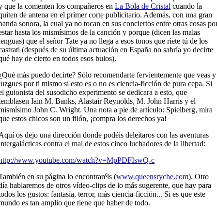
y que la comenten los compañeros en
La Bola de Cristal
cuando la
quiten de antena en el primer corte publicitario. Además, con una gran
banda sonora, la cual ya no tocan en sus conciertos entre otras cosas po
estar hasta los mismísimos de la canción y porque (dicen las malas
lenguas) que el señor Tate ya no llega a esos tonos que ríete tú de los
castrati (después de su última actuación en España no sabría yo decirte
qué hay de cierto en todos esos bulos).
¿Qué más puedo decirte? Sólo recomendarte fervientemente que veas y
juzgues por ti mismo si esto es o no es ciencia-ficción de pura cepa. Si
el guionista del susodicho experimento se dedicara a esto, que
temblasen Iain M. Banks, Alastair Reynolds, M. John Harris y el
mismísimo John C. Wright. Una nota a pie de artículo: Spielberg, mira
que estos chicos son un filón, ¡compra los derechos ya!
Aquí os dejo una dirección donde podéis deleitaros con las aventuras
intergalácticas contra el mal de estos cinco luchadores de la libertad:
http://www.youtube.com/watch?v=MpPDFIswQ-c
También en su página lo encontraréis (
www.queensryche.com
). Otro
día hablaremos de otros vídeo-clips de lo más sugerente, que hay para
todos los gustos: fantasía, terror, más ciencia-ficción... Si es que este
mundo es tan amplio que tiene que haber de todo.