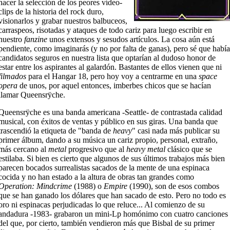
hacer la selección de los peores vídeo-
clips de la historia del rock duro,
visionarlos y grabar nuestros balbuceos,
carraspeos, risotadas y ataques de todo cariz para luego escribir en
nuestro
fanzine
unos extensos y sesudos artículos. La cosa aún está
pendiente, como imaginarás (y no por falta de ganas), pero sé que había
candidatos seguros en nuestra lista que optarían al dudoso honor de
estar entre los aspirantes al galardón. Bastantes de ellos vienen que ni
filmados
para el Hangar 18, pero hoy voy a centrarme en una
space
opera
de unos, por aquel entonces, imberbes chicos que se hacían
llamar Queensrÿche.
Queensrÿche es una banda americana -Seattle- de contrastada calidad
musical, con éxitos de ventas y público en sus giras. Una banda que
trascendió la etiqueta de "banda de
heavy
" casi nada más publicar su
primer álbum, dando a su música un cariz propio, personal, extraño,
más cercano al
metal
progresivo que al
heavy metal
clásico que se
estilaba. Si bien es cierto que algunos de sus últimos trabajos más bien
parecen bocados surrealistas sacados de la mente de una espinaca
cocida y no han estado a la altura de obras tan grandes como
Operation: Mindcrime
(1988) o
Empire
(1990), son de esos combos
que se han ganado los dólares que han sacado de esto. Pero no todo es
oro ni espinacas perjudicadas lo que reluce... Al comienzo de su
andadura -1983- grabaron un mini-Lp homónimo con cuatro canciones
del que, por cierto, también vendieron más que Bisbal de su primer