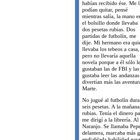
habían recibido ése. Me 
podían quitar, pensé
mientras salía, la mano e
el bolsillo donde llevaba
dos pesetas rubias. Dos
partidas de futbolín, me
dije. Mi hermano era qui
llevaba los tebeos a casa,
pero no llevaría aquella
novela porque a él sólo l
gustaban las de FBI y la
gustaba leer las andanza
divertían más las aventu
Marte.
No jugué al futbolín dura
seis pesetas. A la mañan
rubias. Tenía el dinero pa
me dirigí a la librería. 
Naranjo. Se llamaba Pepe
delantera, marcaba más g
endiablada habilidad para