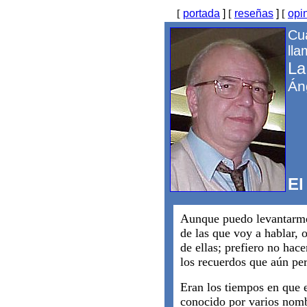
[
portada
]
[
reseñas
]
[
opi
Cu
lla
La
Án
El
Aunque puedo levantarme
de las que voy a hablar, 
de ellas; prefiero no hace
los recuerdos que aún pe
Eran los tiempos en que e
conocido por varios nombr