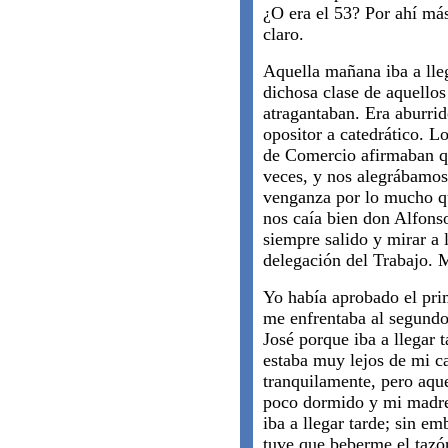
¿O era el 53? Por ahí má
claro.
Aquella mañana iba a lleg
dichosa clase de aquello
atragantaban. Era aburrid
opositor a catedrático. L
de Comercio afirmaban qu
veces, y nos alegrábamos 
venganza por lo mucho q
nos caía bien don Alfons
siempre salido y mirar a l
delegación del Trabajo. 
Yo había aprobado el pri
me enfrentaba al segundo,
José porque iba a llegar
estaba muy lejos de mi c
tranquilamente, pero aq
poco dormido y mi madre
iba a llegar tarde; sin e
tuve que beberme el tazó