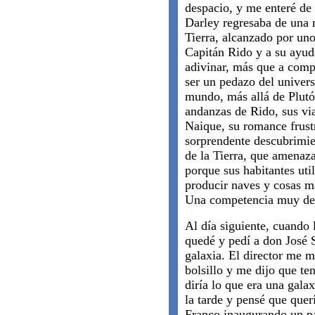
despacio, y me enteré de
Darley regresaba de una 
Tierra, alcanzado por uno
Capitán Rido y a su ayud
adivinar, más que a comp
ser un pedazo del univers
mundo, más allá de Plut
andanzas de Rido, sus via
Naique, su romance frust
sorprendente descubrimie
de la Tierra, que amenaz
porque sus habitantes uti
producir naves y cosas m
Una competencia muy des
Al día siguiente, cuando 
quedé y pedí a don José 
galaxia. El director me m
bolsillo y me dijo que t
diría lo que era una gala
la tarde y pensé que quer
Franco inaugurando un p