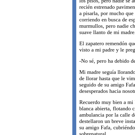
los pisos, pero nadie se at
recién estrenado paviment
a pisarla, por mucho que 
corriendo en busca de esp
murmullos, pero nadie ch
suave llanto de mi madre
El zapatero remendón que
visto a mi padre y le pre
-No sé, pero ha debido de
Mi madre seguía llorand
de llorar hasta que le vim
seguido de su amigo Fafa
desesperados hacia nosot
Recuerdo muy bien a mi 
blanca abierta, flotando
ambulancia por la calle d
destellaron un breve inst
su amigo Fafa, cubriéndo
sobrenatural.