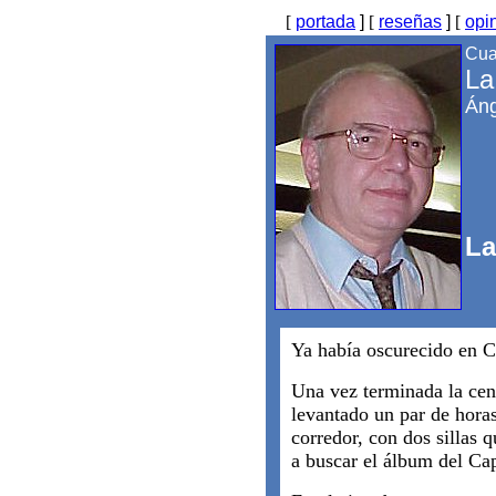
[
portada
]
[
reseñas
]
[
opi
Cua
La
Áng
La
Ya había oscurecido en C
Una vez terminada la cen
levantado un par de horas
corredor, con dos sillas 
a buscar el álbum del Cap