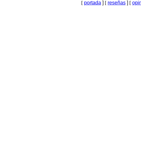
[
portada
]
[
reseñas
]
[
opi