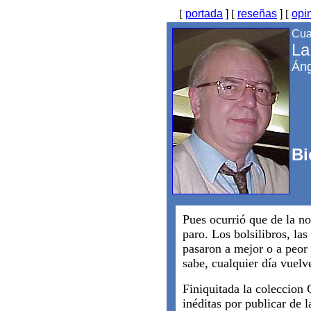
[
portada
]
[
reseñas
]
[
opi
Cua
La
Áng
Bi
Pues ocurrió que de la n
paro. Los bolsilibros, las
pasaron a mejor o a peor 
sabe, cualquier día vuelv
Finiquitada la coleccion
inéditas por publicar de l