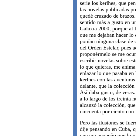
serie los kerlhes, que pe
las novelas publicadas p
quedé cruzado de brazos
sentido más a gusto en u
Galaxia 2000, porque al 
que me dejaban hacer lo 
ponían ninguna clase de c
del Orden Estelar, pues a
proponérmelo se me ocurr
escribir novelas sobre es
lo que quieras, me animab
enlazar lo que pasaba en l
kerlhes con las aventuras
delante, que la colección 
Así daba gusto, de veras
a lo largo de los treinta
alcanzó la colección, que
cincuenta por ciento con
Pero las ilusiones se fuer
dije pensando en Cuba, q
que era pequeño que lo q