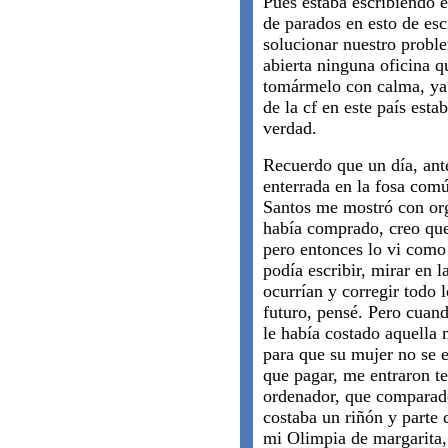
Pues estaba escribiendo e
de parados en esto de esc
solucionar nuestro probl
abierta ninguna oficina q
tomármelo con calma, ya 
de la cf en este país est
verdad.
Recuerdo que un día, ant
enterrada en la fosa com
Santos me mostró con org
había comprado, creo q
pero entonces lo vi como 
podía escribir, mirar en l
ocurrían y corregir todo l
futuro, pensé. Pero cuan
le había costado aquella 
para que su mujer no se e
que pagar, me entraron t
ordenador, que comparado
costaba un riñón y parte 
mi Olimpia de margarita,