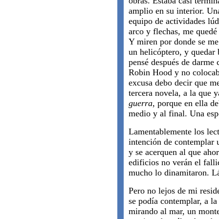
obras. Estaba casi termin
amplio en su interior. Un
equipo de actividades lúd
arco y flechas, me quedé 
Y miren por donde se me 
un helicóptero, y quedar 
pensé después de darme c
Robin Hood y no colocaba
excusa debo decir que me
tercera novela, a la que 
guerra
, porque en ella d
medio y al final. Una espe
Lamentablemente los lect
intención de contemplar u
y se acerquen al que aho
edificios no verán el fal
mucho lo dinamitaron. L
Pero no lejos de mi resi
se podía contemplar, a la 
mirando al mar, un monte 