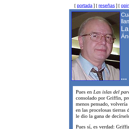
[
portada
]
[
reseñas
]
[
opi
Cu
lla
La
Án
..
Pues en
Las islas del par
consolado por Griffin, pr
menos pensado, volvería 
en las procelosas tierras 
le dio la gana de decírsel
Pues sí, es verdad: Griffi