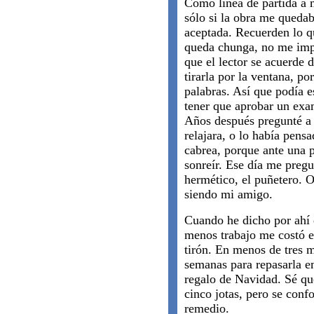
Como línea de partida a m
sólo si la obra me queda
aceptada. Recuerden lo q
queda chunga, no me impo
que el lector se acuerde 
tirarla por la ventana, po
palabras. Así que podía es
tener que aprobar un exa
Años después pregunté a 
relajara, o lo había pen
cabrea, porque ante una 
sonreír. Ese día me pregu
hermético, el puñetero. O
siendo mi amigo.
Cuando he dicho por ahí q
menos trabajo me costó es
tirón. En menos de tres m
semanas para repasarla e
regalo de Navidad. Sé qu
cinco jotas, pero se con
remedio.