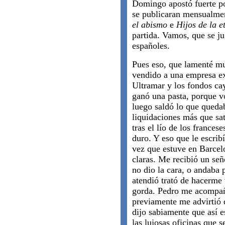
Domingo apostó fuerte p
se publicaran mensualme
el abismo
e
Hijos de la e
partida. Vamos, que se ju
españoles.
Pues eso, que lamenté mu
vendido a una empresa ex
Ultramar y los fondos c
ganó una pasta, porque vo
luego saldó lo que queda
liquidaciones más que sat
tras el lío de los francese
duro. Y eso que le escrib
vez que estuve en Barcelo
claras. Me recibió un señ
no dio la cara, o andaba
atendió trató de hacerme 
gorda. Pedro me acompañ
previamente me advirtió 
dijo sabiamente que así e
las lujosas oficinas que 