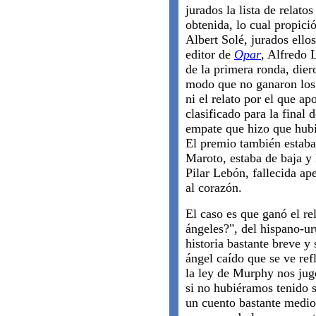
jurados la lista de relato
obtenida, lo cual propici
Albert Solé, jurados ello
editor de
Opar
, Alfredo 
de la primera ronda, diero
modo que no ganaron los 
ni el relato por el que a
clasificado para la final
empate que hizo que hubie
El premio también estaba
Maroto, estaba de baja y 
Pilar Lebón, fallecida ap
al corazón.
El caso es que ganó el re
ángeles?", del hispano-u
historia bastante breve y
ángel caído que se ve re
la ley de Murphy nos jug
si no hubiéramos tenido s
un cuento bastante medioc