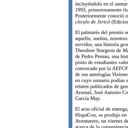
incluyéndolo en el sumar
1993, primorosamente ilus
Posteriormente conoció o
círculo de Jericó
(Edicion
El palmarés del premio s
aquello, sueños, nosotros
servidor, una historia
ges
Theodore Sturgeon de
Má
de Pedro Pemau, una hist
pisito de estudiantes val
convocado por la AEFCF, 
de sus antologías
Visione
en cuyo sumario podían e
relatos publicados de ge
Arsenal, José Antonio Co
García May.
El acto oficial de entrega
HispaCon, se produjo en l
Aventurero, un viernes 
acerca de la convenienci