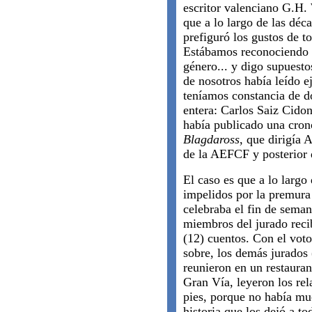
escritor valenciano G.H.
que a lo largo de las déc
prefiguró los gustos de t
Estábamos reconociendo a
género... y digo supuest
de nosotros había leído e
teníamos constancia de d
entera: Carlos Saiz Cidon
había publicado una crono
Blagdaross
, que dirigía 
de la AEFCF y posterior 
El caso es que a lo larg
impelidos por la premura
celebraba el fin de seman
miembros del jurado recib
(12) cuentos. Con el vo
sobre, los demás jurados 
reunieron en un restauran
Gran Vía, leyeron los rela
pies, porque no había mu
historia que los dejó a t