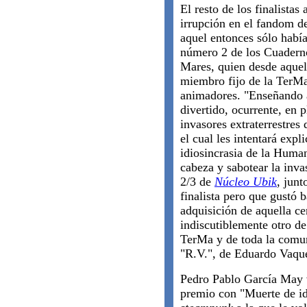
El resto de los finalistas
irrupción en el fandom d
aquel entonces sólo habí
número 2 de los Cuaderno
Mares, quien desde aquel
miembro fijo de la TerMa
animadores. "Enseñando 
divertido, ocurrente, en 
invasores extraterrestres
el cual les intentará exp
idiosincrasia de la Human
cabeza y sabotear la inv
2/3 de
Núcleo Ubik
, junt
finalista pero que gustó b
adquisición de aquella ce
indiscutiblemente otro d
TerMa y de toda la comun
"R.V.", de Eduardo Vaque
Pedro Pablo García May vo
premio con "Muerte de id