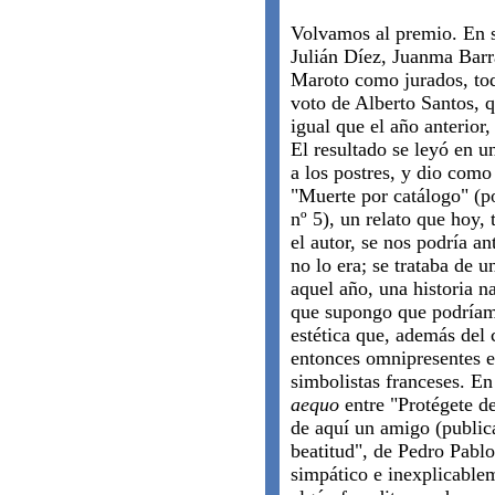
Volvamos al premio. En 
Julián Díez, Juanma Barr
Maroto como jurados, tod
voto de Alberto Santos, q
igual que el año anterior,
El resultado se leyó en un
a los postres, y dio como
"Muerte por catálogo" (p
nº 5), un relato que hoy,
el autor, se nos podría a
no lo era; se trataba de u
aquel año, una historia n
que supongo que podríamo
estética que, además del 
entonces omnipresentes e
simbolistas franceses. E
aequo
entre "Protégete d
de aquí un amigo (publi
beatitud", de Pedro Pabl
simpático e inexplicablem