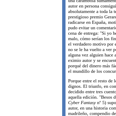
una carambola sumamente 
autor en persona consigui
absolutamente a toda la t
prestigioso premio Gera
radicarse en España, moti
pudo evitar un comentari
cena de entrega: "Si yo 
malo, cómo serían los fin
el verdadero motivo por e
no se le ha vuelto a ver p
alguna vez alguien hace 
eximio autor y se encuent
porqué del dinero más fá
el mundillo de los concurs
Porque entre el resto de l
dignos. El triunfo, en co
decidido entre tres cuent
aquella edición. "Besos d
Cyber Fantasy
nº 5) supo
autor, en una historia co
madrileño, compendio de 