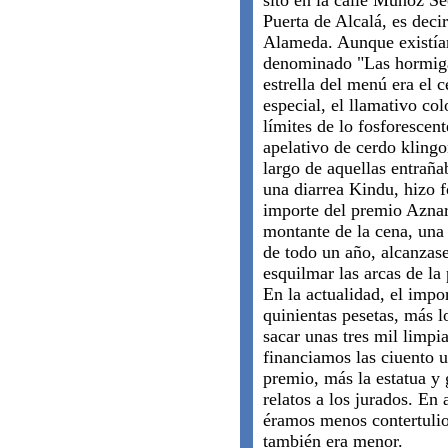
sito en la calle Muñoz Se
Puerta de Alcalá, es decir
Alameda. Aunque existían
denominado "Las hormigas
estrella del menú era el c
especial, el llamativo col
límites de lo fosforescen
apelativo de cerdo klingo
largo de aquellas entrañab
una diarrea Kindu, hizo fo
importe del premio Azna
montante de la cena, una 
de todo un año, alcanzase
esquilmar las arcas de la
En la actualidad, el impor
quinientas pesetas, más l
sacar unas tres mil limpi
financiamos las ciuento 
premio, más la estatua y 
relatos a los jurados. En
éramos menos contertulios
también era menor.