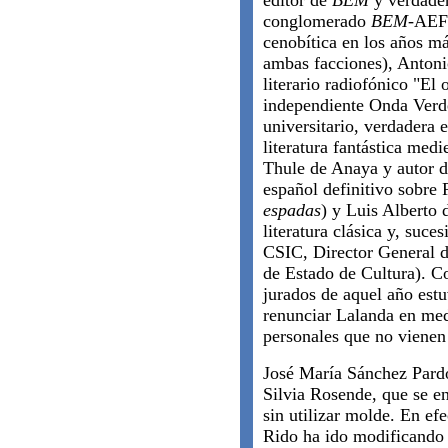
editor de
BEM
y verdader
conglomerado
BEM
-AEF
cenobítica en los años má
ambas facciones), Antoni
literario radiofónico "El
independiente Onda Verde
universitario, verdadera 
literatura fantástica medi
Thule de Anaya y autor d
español definitivo sobre
espadas
) y Luis Alberto 
literatura clásica y, suc
CSIC, Director General d
de Estado de Cultura). C
jurados de aquel año estu
renunciar Lalanda en med
personales que no vienen 
José María Sánchez Pard
Silvia Rosende, que se e
sin utilizar molde. En efe
Rido ha ido modificando 