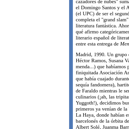
cazadores de nubes" suma
el Domingo Santos y el A
(el UPC) de ser el segund
completa el "grand slam"
literatura fantástica. Aho
qué afirmo categóricamen
literario español de litera
entre esta entrega de
Men
Madrid, 1990. Un grupo d
Héctor Ramos, Susana Val
menda...) que habíamos p
finiquitada Asociación An
que había cuajado durante
sequía fandomera), hartit
de Faraldo mientras le se
culinarios (¡ah, las tripi
Yuggoth!), decidimos bus
primeros ya venían de l
La Haya, donde habían e
barcelonés de la órbita d
Albert Solé, Juanma Bar