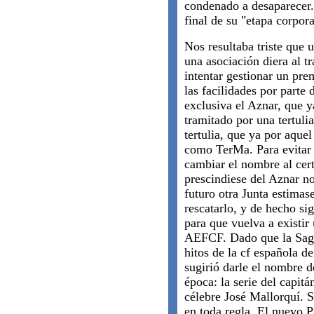
condenado a desaparecer.
final de su "etapa corpora
Nos resultaba triste que 
una asociación diera al tr
intentar gestionar un pre
las facilidades por parte 
exclusiva el Aznar, que 
tramitado por una tertuli
tertulia, que ya por aque
como TerMa. Para evitar 
cambiar el nombre al cer
prescindiese del Aznar no
futuro otra Junta estimas
rescatarlo, y de hecho s
para que vuelva a existir
AEFCF. Dado que la Saga
hitos de la cf española d
sugirió darle el nombre de
época: la serie del capit
célebre José Mallorquí. S
en toda regla. El nuevo P