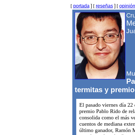
[
portada
]
[
reseñas
]
[
opinió
Cr
Me
Ju
Mu
Pa
termitas y premios
El pasado viernes día 22 
premio Pablo Rido de rel
consolida como el más ve
cuentos de mediana exten
último ganador, Ramón M