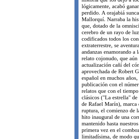
lógicamente, acabó ganan
perdido. A orajabiá sunc
Mallorquí. Narraba la hi
que, dotado de la omnisci
cerebro de un rayo de luz
codificados todos los con
extraterrestre, se avent
andanzas enamorando a la
relato cojonudo, que aún 
actualización cañí del có
aprovechada de Robert Gr
español en muchos años, c
publicación con el núme
relatos que con el tiemp
clásicos ("La estrella" de
de Rafael Marín), marca 
ruptura, el comienzo de l
hito inaugural de una corr
mantenido hasta nuestros
primera vez en el comboz
limitadísima, de modo que