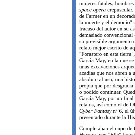
mujeres fatales, hombres
space opera
crepuscular, 
de Farmer en un decorado
la muerte y el demonio" 
fracaso del autor en su as
demasiado convencional 
su previsible argumento d
relato mejor escrito de a
"Forastero en esta tierra
García May, en la que se
unas excavaciones arqueol
acadias que nos abren a 
absoluto al uso, una hist
propia que por desgracia 
o podido continuar. Qued
García May, por un final 
relatos, así como el de O
Cyber Fantasy
nº 6, el ú
presentado durante la Hi
Completaban el cupo de f
Herrera, con "Ella" (vers