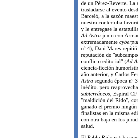
de un Pérez-Reverte. La 
trasladarse al evento des
Barceló, a la sazón maes
nuestra contertulia favori
y le entregase la estatui
Ad Astra
junto con Armand
extremadamente
cyberpu
nº 4), Dani Mares repitió
reputación de "subcampe
conflicto editorial" (
Ad A
ciencia-ficción humorísti
año anterior, y Carlos Fe
Astra
segunda época nº 3
inédito, pero reaprovech
subterráneos
, Espiral CF
"maldición del Rido", co
ganado el premio ningún 
finalistas en la misma ed
con otra baja en los jura
salud.
El Pablo Rido estaba co