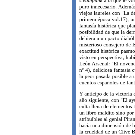
steampunk
a la que le vol
puro innecesario. Además
viejos laureles con "La 
primera época vol.17), u
fantasía histórica que pl
posibilidad de que la der
debiera a un pacto diabó
misterioso consejero de I
exactitud histórica pasmo
visto en perspectiva, hubi
León Arsenal: "El noveno
nº 4), deliciosa fantasía 
la peor pasada posible a 
cuentos españoles de fant
Y anticipo de la victoria 
año siguiente, con "El ay
culta llena de elementos 
un libro maldito sino por
atribuibles al genial Pira
hacia una dimensión de ho
la crueldad de un Clive B