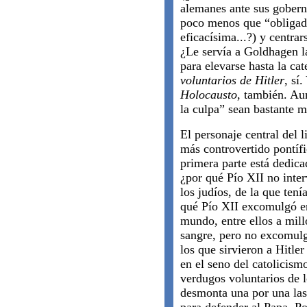
alemanes ante sus gobern
poco menos que “obligad
eficacísima...?) y centrar
¿Le servía a Goldhagen 
para elevarse hasta la ca
voluntarios de Hitler
, sí
Holocausto
, también. Au
la culpa” sean bastante m
El personaje central del l
más controvertido pontífi
primera parte está dedica
¿por qué Pío XII no inter
los judíos, de la que ten
qué Pío XII excomulgó en
mundo, entre ellos a mil
sangre, pero no excomul
los que sirvieron a Hitler
en el seno del catolicism
verdugos voluntarios de 
desmonta una por una la