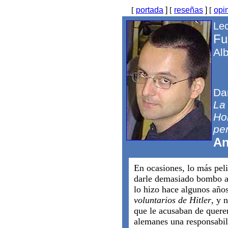
[
portada
]
[
reseñas
]
[
opi
Le
Fu
Alb
Da
La 
Ho
pe
An
En ocasiones, lo más peli
darle demasiado bombo a
lo hizo hace algunos año
voluntarios de Hitler
, y 
que le acusaban de quere
alemanes una responsabil