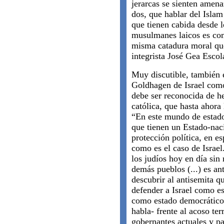
jerarcas se sienten amena
dos, que hablar del Isla
que tienen cabida desde l
musulmanes laicos es co
misma catadura moral qu
integrista José Gea Escol
Muy discutible, también e
Goldhagen de Israel como 
debe ser reconocida de he
católica, que hasta ahora
“En este mundo de estado
que tienen un Estado-nac
protección política, en e
como es el caso de Israel
los judíos hoy en día sin
demás pueblos (...) es an
descubrir al antisemita q
defender a Israel como e
como estado democrátic
habla- frente al acoso terr
gobernantes actuales y pa