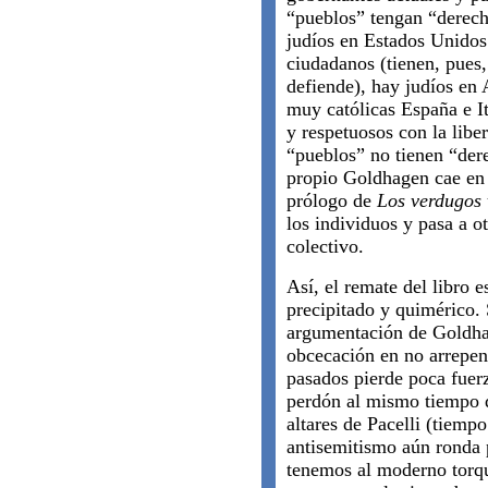
“pueblos” tengan “derech
judíos en Estados Unido
ciudadanos (tienen, pues
defiende), hay judíos en 
muy católicas España e It
y respetuosos con la liber
“pueblos” no tienen “dere
propio Goldhagen cae en l
prólogo de
Los verdugos 
los individuos y pasa a ot
colectivo.
Así, el remate del libro e
precipitado y quimérico. 
argumentación de Goldhag
obcecación en no arrepent
pasados pierde poca fuer
perdón al mismo tiempo q
altares de Pacelli (tiempo
antisemitismo aún ronda p
tenemos al moderno torq