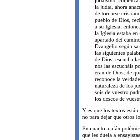
judaísmo, comenzaba
la judía, ahora anac
de tornarse cristiano
pueblo de Dios, rec
a su Iglesia, entonc
la Iglesia estaba en
apartado del camino 
Evangelio según sa
las siguientes palab
de Dios, escucha la
nos las escucháis p
eran de Dios, de qu
reconoce la verdader
naturaleza de los j
sois de vuestro padr
los deseos de vuestr
Y es que los textos están
no para dejar que otros lo
En cuanto a afán polémi
que les duela a ensayista