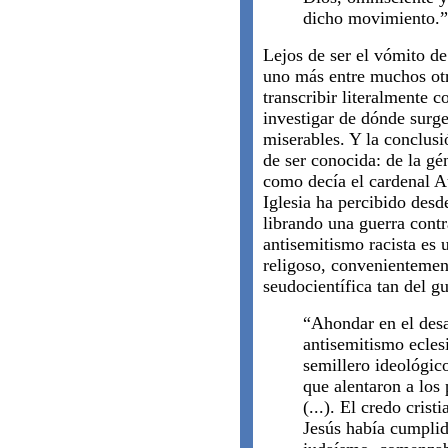
dicho movimiento.”
Lejos de ser el vómito de
uno más entre muchos ot
transcribir literalmente c
investigar de dónde surg
miserables. Y la conclus
de ser conocida: de la gén
como decía el cardenal A
Iglesia ha percibido desd
librando una guerra contra
antisemitismo racista es
religoso, convenientemen
seudocientífica tan del g
“Ahondar en el desar
antisemitismo eclesi
semillero ideológico
que alentaron a los
(...). El credo cris
Jesús había cumplid