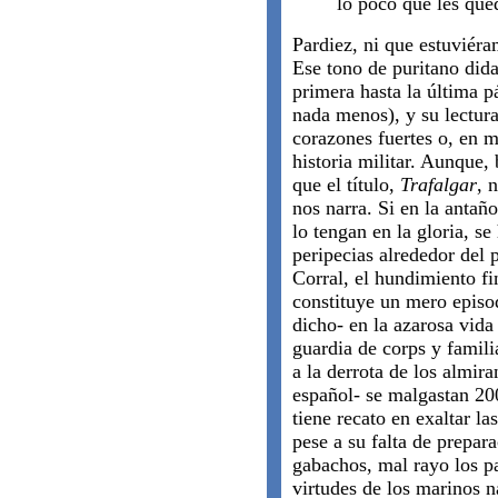
lo poco que les qued
Pardiez, ni que estuviér
Ese tono de puritano dida
primera hasta la última p
nada menos), y su lectur
corazones fuertes o, en m
historia militar. Aunque, 
que el título,
Trafalgar
, 
nos narra. Si en la antañ
lo tengan en la gloria, se
peripecias alrededor del p
Corral, el hundimiento f
constituye un mero episod
dicho- en la azarosa vida
guardia de corps y famili
a la derrota de los almir
español- se malgastan 200
tiene recato en exaltar la
pese a su falta de prepar
gabachos, mal rayo los pa
virtudes de los marinos 