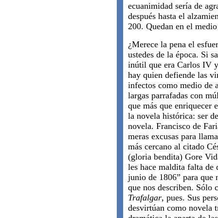
ecuanimidad sería de agra
después hasta el alzamie
200. Quedan en el medio 
¿Merece la pena el esfue
ustedes de la época. Si s
inútil que era Carlos IV y
hay quien defiende las vi
infectos como medio de ap
largas parrafadas con múlt
que más que enriquecer el
la novela histórica: ser 
novela. Francisco de Far
meras excusas para llamar
más cercano al citado Cé
(gloria bendita) Gore Vid
les hace maldita falta de 
junio de 1806” para que n
que nos describen. Sólo 
Trafalgar
, pues. Sus pers
desvirtúan como novela tr