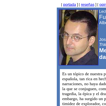
[
portada
]
[
reseñas
]
[
opi
Lec
Fu
Alb
Jos
Tra
Me
da
Es un tópico de nuestra p
española, tan rica en hec
narraciones, no haya dado
la que se conjuguen, como
tragedia, la épica y el dr
embargo, ha surgido un p
timidez de explorador, co