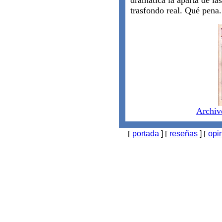
dramática la aparta de la
trasfondo real. Qué pena.
Archiv
[
portada
]
[
reseñas
]
[
opi