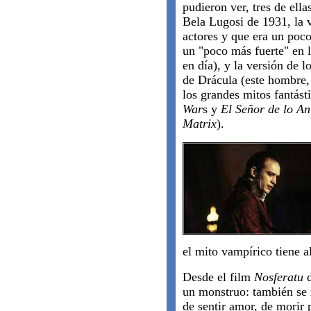
pudieron ver, tres de ell
Bela Lugosi de 1931, la 
actores y que era un poc
un "poco más fuerte" en 
en día), y la versión de 
de Drácula (este hombre, 
los grandes mitos fantást
War
s y
El Señor de lo An
Matrix
).
el mito vampírico tiene a
Desde el film
Nosferatu
d
un monstruo: también se
de sentir amor, de morir