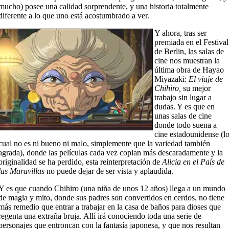
mucho) posee una calidad sorprendente, y una historia totalmente
diferente a lo que uno está acostumbrado a ver.
Y ahora, tras ser
premiada en el Festival
de Berlin, las salas de
cine nos muestran la
última obra de Hayao
Miyazaki:
El viaje de
Chihiro,
su mejor
trabajo sin lugar a
dudas. Y es que en
unas salas de cine
donde todo suena a
cine estadounidense (l
cual no es ni bueno ni malo, simplemente que la variedad también
agrada), donde las películas cada vez copian más descaradamente y la
originalidad se ha perdido, esta reinterpretación de
Alicia en el País de
las Maravillas
no puede dejar de ser vista y aplaudida.
Y es que cuando Chihiro (una niña de unos 12 años) llega a un mundo
de magia y mito, donde sus padres son convertidos en cerdos, no tiene
más remedio que entrar a trabajar en la casa de baños para dioses que
regenta una extraña bruja. Allí irá conociendo toda una serie de
personajes que entroncan con la fantasía japonesa, y que nos resultan