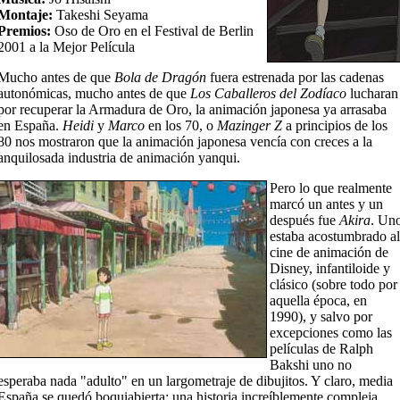
Montaje:
Takeshi Seyama
Premios:
Oso de Oro en el Festival de Berlin
2001 a la Mejor Película
Mucho antes de que
Bola de Dragón
fuera estrenada por las cadenas
autonómicas, mucho antes de que
Los Caballeros del Zodíaco
lucharan
por recuperar la Armadura de Oro, la animación japonesa ya arrasaba
en España.
Heidi
y
Marco
en los 70, o
Mazinger Z
a principios de los
80 nos mostraron que la animación japonesa vencía con creces a la
anquilosada industria de animación yanqui.
Pero lo que realmente
marcó un antes y un
después fue
Akira
. Un
estaba acostumbrado al
cine de animación de
Disney, infantiloide y
clásico (sobre todo por
aquella época, en
1990), y salvo por
excepciones como las
películas de Ralph
Bakshi uno no
esperaba nada "adulto" en un largometraje de dibujitos. Y claro, media
España se quedó boquiabierta: una historia increíblemente compleja,