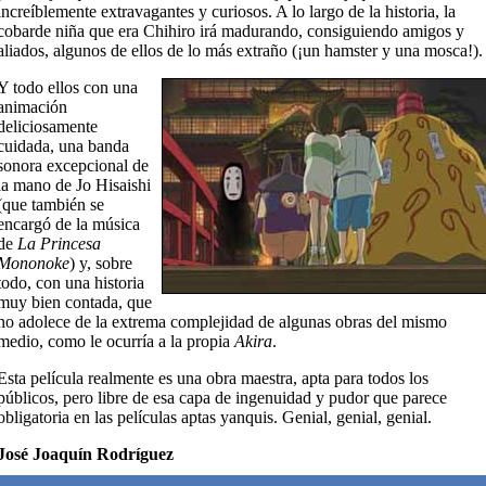
increíblemente extravagantes y curiosos. A lo largo de la historia, la
cobarde niña que era Chihiro irá madurando, consiguiendo amigos y
aliados, algunos de ellos de lo más extraño (¡un hamster y una mosca!).
Y todo ellos con una
animación
deliciosamente
cuidada, una banda
sonora excepcional de
la mano de Jo Hisaishi
(que también se
encargó de la música
de
La Princesa
Mononoke
) y, sobre
todo, con una historia
muy bien contada, que
no adolece de la extrema complejidad de algunas obras del mismo
medio, como le ocurría a la propia
Akira
.
Esta película realmente es una obra maestra, apta para todos los
públicos, pero libre de esa capa de ingenuidad y pudor que parece
obligatoria en las películas aptas yanquis. Genial, genial, genial.
José Joaquín Rodríguez