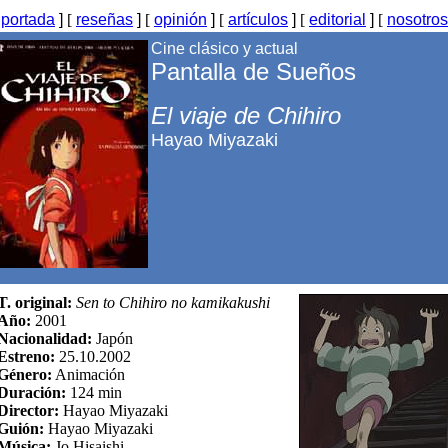
[
portada
]
[
reseñas
]
[
opinión
]
[
artículos
]
[
editorial
]
[
nosotros
Cine clásico y actual
Pantalla de Sueños
El viaje de Chihiro
Hayao Miyazaki
T. original:
Sen to Chihiro no kamikakushi
Año:
2001
Nacionalidad:
Japón
Estreno:
25.10.2002
Género:
Animación
Duración:
124 min
Director:
Hayao Miyazaki
Guión:
Hayao Miyazaki
Música:
Jo Hisaishi