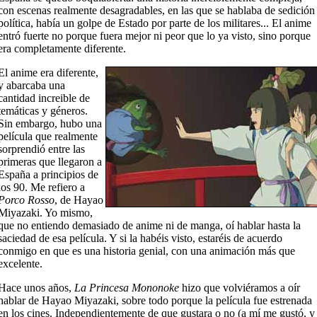
con escenas realmente desagradables, en las que se hablaba de sedición
política, había un golpe de Estado por parte de los militares... El anime
entró fuerte no porque fuera mejor ni peor que lo ya visto, sino porque
era completamente diferente.
El anime era diferente,
y abarcaba una
cantidad increible de
temáticas y géneros.
Sin embargo, hubo una
película que realmente
sorprendió entre las
primeras que llegaron a
España a principios de
los 90. Me refiero a
Porco Rosso
, de Hayao
Miyazaki. Yo mismo,
que no entiendo demasiado de anime ni de manga, oí hablar hasta la
saciedad de esa película. Y si la habéis visto, estaréis de acuerdo
conmigo en que es una historia genial, con una animación más que
excelente.
Hace unos años,
La Princesa Mononoke
hizo que volviéramos a oír
hablar de Hayao Miyazaki, sobre todo porque la película fue estrenada
en los cines. Independientemente de que gustara o no (a mí me gustó, y