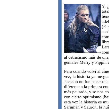
Y, ¿
tota
tien
adel
(Fa
ased
ent
libr
Lar
com
al ostracismo más de una
geniales Merry y Pippin 
Pero cuando volví al cine
vez, la historia ya me g
Jackson no fue hacer una
diferente a la primera ent
más pausado, y se nos con
con cierto optimismo (has
esta vez la historia es m
Saruman y Sauron, la huíd