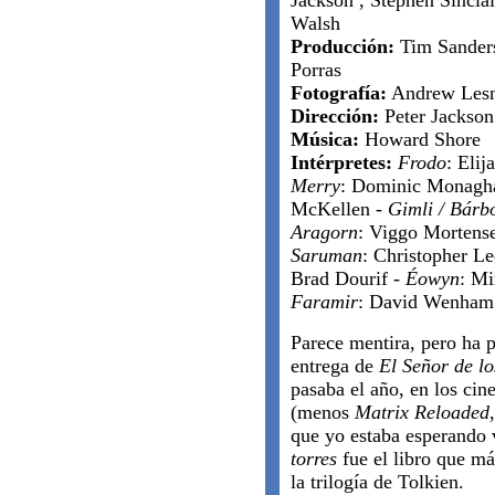
Jackson , Stephen Sinclai
Walsh
Producción:
Tim Sanders
Porras
Fotografía:
Andrew Lesn
Dirección:
Peter Jackson
Música:
Howard Shore
Intérpretes:
Frodo
: Eli
Merry
: Dominic Monagh
McKellen -
Gimli / Bárb
Aragorn
: Viggo Mortens
Saruman
: Christopher L
Brad Dourif -
Éowyn
: Mi
Faramir
: David Wenham
Parece mentira, pero ha 
entrega de
El Señor de lo
pasaba el año, en los cin
(menos
Matrix Reloaded
que yo estaba esperando 
torres
fue el libro que m
la trilogía de Tolkien.