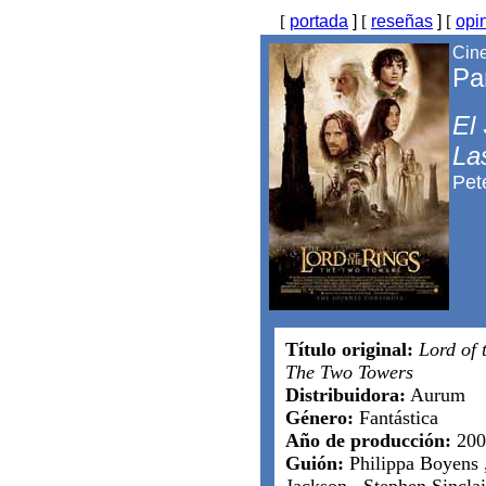
[
portada
]
[
reseñas
]
[
opi
Cine
Pa
El 
La
Pet
Título original:
Lord of 
The Two Towers
Distribuidora:
Aurum
Género:
Fantástica
Año de producción:
200
Guión:
Philippa Boyens ,