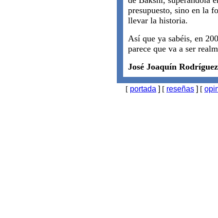
de Bakshi, superándola e
presupuesto, sino en la f
llevar la historia.
Así que ya sabéis, en 20
parece que va a ser real
José Joaquín Rodríguez
[
portada
]
[
reseñas
]
[
opi