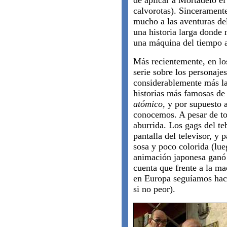
de aplicar a Mortadelo el
calvorotas). Sinceramente
mucho a las aventuras del
una historia larga donde 
una máquina del tiempo a
Más recientemente, en lo
serie sobre los personaje
considerablemente más la
historias más famosas de
atómico
, y por supuesto 
conocemos. A pesar de tod
aburrida. Los gags del te
pantalla del televisor, y
sosa y poco colorida (lue
animación japonesa ganó t
cuenta que frente a la ma
en Europa seguíamos haci
si no peor).