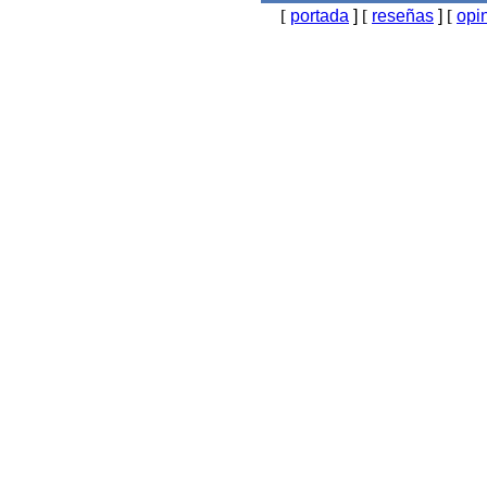
[
portada
]
[
reseñas
]
[
opi