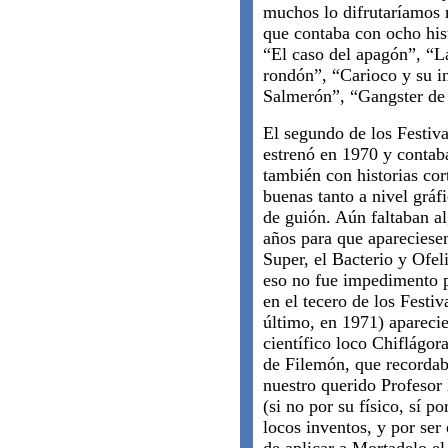
muchos lo difrutaríamos 
que contaba con ocho his
“El caso del apagón”, “L
rondón”, “Carioco y su i
Salmerón”, “Gangster de 
El segundo de los Festiva
estrenó en 1970 y contab
también con historias cor
buenas tanto a nivel grá
de guión. Aún faltaban a
años para que apareciesen
Super, el Bacterio y Ofel
eso no fue impedimento 
en el tecero de los Festiv
último, en 1971) aparecie
científico loco Chiflágor
de Filemón, que recordab
nuestro querido Profesor
(si no por su físico, sí po
locos inventos, y por ser 