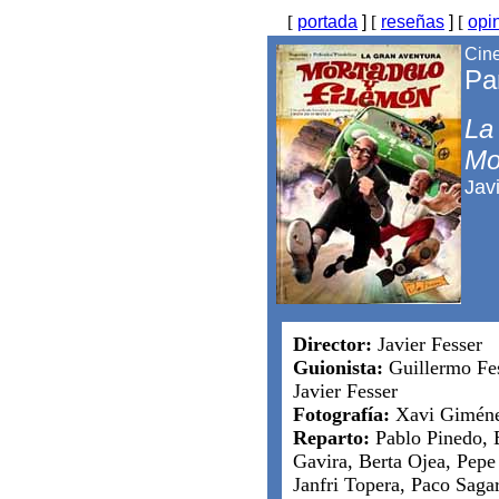
[
portada
]
[
reseñas
]
[
opi
Cine
Pa
La
Mo
Jav
Director:
Javier Fesser
Guionista:
Guillermo Fes
Javier Fesser
Fotografía:
Xavi Gimén
Reparto:
Pablo Pinedo, 
Gavira, Berta Ojea, Pepe
Janfri Topera, Paco Saga