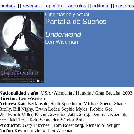
[
portada
]
[
reseñas
]
[
opinión
]
[
artículos
]
[
editorial
]
[
nosotros
Cine clásico y actual
Pantalla de Sueños
Underworld
Len Wiseman
Nacionalidad y año:
USA / Alemania / Hungría / Gran Bretaña, 2003
Director:
Len Wiseman
Actores:
Kate Beckinsale, Scott Speedman, Michael Sheen, Shane
Brolly, Bill Nighy, Erwin Leder, Sophia Myles, Robbie Gee,
Wentworth Miller, Kevin Grevioux, Zita Görög, Dennis J. Kozeluh,
Scott McElroy, Todd Schneider, Sándor Bolla
Productor:
Gary Lucchesi, Tom Rosenberg, Richard S. Wright
Guión:
Kevin Grevioux, Len Wiseman