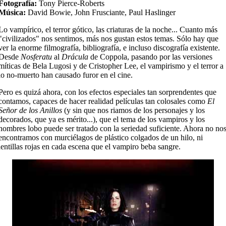
Fotografía:
Tony Pierce-Roberts
Música:
David Bowie, John Frusciante, Paul Haslinger
Lo vampírico, el terror gótico, las criaturas de la noche... Cuanto más
"civilizados" nos sentimos, más nos gustan estos temas. Sólo hay que
ver la enorme filmografía, bibliografía, e incluso discografía existente.
Desde
Nosferatu
al
Drácula
de Coppola, pasando por las versiones
míticas de Bela Lugosi y de Cristopher Lee, el vampirismo y el terror a
lo no-muerto han causado furor en el cine.
Pero es quizá ahora, con los efectos especiales tan sorprendentes que
contamos, capaces de hacer realidad películas tan colosales como
El
Señor de los Anillos
(y sin que nos riamos de los personajes y los
decorados, que ya es mérito...), que el tema de los vampiros y los
hombres lobo puede ser tratado con la seriedad suficiente. Ahora no no
encontramos con murciélagos de plástico colgados de un hilo, ni
lentillas rojas en cada escena que el vampiro beba sangre.