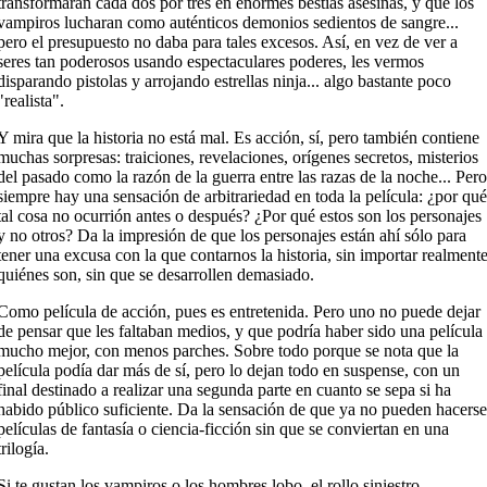
transformaran cada dos por tres en enormes bestias asesinas, y que los
vampiros lucharan como auténticos demonios sedientos de sangre...
pero el presupuesto no daba para tales excesos. Así, en vez de ver a
seres tan poderosos usando espectaculares poderes, les vermos
disparando pistolas y arrojando estrellas ninja... algo bastante poco
"realista".
Y mira que la historia no está mal. Es acción, sí, pero también contiene
muchas sorpresas: traiciones, revelaciones, orígenes secretos, misterios
del pasado como la razón de la guerra entre las razas de la noche... Pero
siempre hay una sensación de arbitrariedad en toda la película: ¿por qué
tal cosa no ocurrión antes o después? ¿Por qué estos son los personajes
y no otros? Da la impresión de que los personajes están ahí sólo para
tener una excusa con la que contarnos la historia, sin importar realment
quiénes son, sin que se desarrollen demasiado.
Como película de acción, pues es entretenida. Pero uno no puede dejar
de pensar que les faltaban medios, y que podría haber sido una película
mucho mejor, con menos parches. Sobre todo porque se nota que la
película podía dar más de sí, pero lo dejan todo en suspense, con un
final destinado a realizar una segunda parte en cuanto se sepa si ha
habido público suficiente. Da la sensación de que ya no pueden hacerse
películas de fantasía o ciencia-ficción sin que se conviertan en una
trilogía.
Si te gustan los vampiros o los hombres lobo, el rollo siniestro-