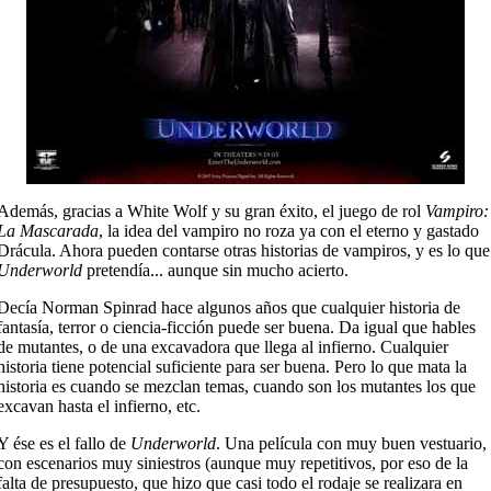
Además, gracias a White Wolf y su gran éxito, el juego de rol
Vampiro:
La Mascarada
, la idea del vampiro no roza ya con el eterno y gastado
Drácula. Ahora pueden contarse otras historias de vampiros, y es lo que
Underworld
pretendía... aunque sin mucho acierto.
Decía Norman Spinrad hace algunos años que cualquier historia de
fantasía, terror o ciencia-ficción puede ser buena. Da igual que hables
de mutantes, o de una excavadora que llega al infierno. Cualquier
historia tiene potencial suficiente para ser buena. Pero lo que mata la
historia es cuando se mezclan temas, cuando son los mutantes los que
excavan hasta el infierno, etc.
Y ése es el fallo de
Underworld
. Una película con muy buen vestuario,
con escenarios muy siniestros (aunque muy repetitivos, por eso de la
falta de presupuesto, que hizo que casi todo el rodaje se realizara en