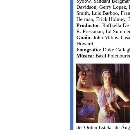
Sydow, Sandahl Bergman
Davidson, Gerry Lopez, 
Smith, Luis Barboo, Fra
Herman, Erick Holmey, 
Productor
: Raffaella De
R. Pressman, Ed Summe
Guión
: John Milius, bas
Howard
Fotografía
: Duke Callag
Música
: Basil Poledouris
del Orden Estelar de Áng