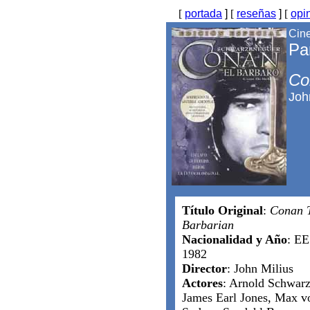
[
portada
]
[
reseñas
]
[
opi
Cine
Pa
Co
Joh
Título Original
:
Conan 
Barbarian
Nacionalidad y Año
: EE
1982
Director
: John Milius
Actores
: Arnold Schwarz
James Earl Jones, Max v