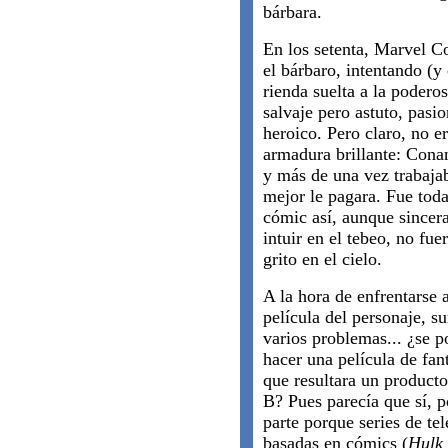
bárbara.
En los setenta, Marvel Co
el bárbaro, intentando (
rienda suelta a la podero
salvaje pero astuto, pasio
heroico. Pero claro, no e
armadura brillante: Cona
y más de una vez trabaj
mejor le pagara. Fue tod
cómic así, aunque sincera
intuir en el tebeo, no fue
grito en el cielo.
A la hora de enfrentarse a
película del personaje, s
varios problemas... ¿se p
hacer una película de fant
que resultara un producto
B? Pues parecía que sí, p
parte porque series de tel
basadas en cómics (
Hulk