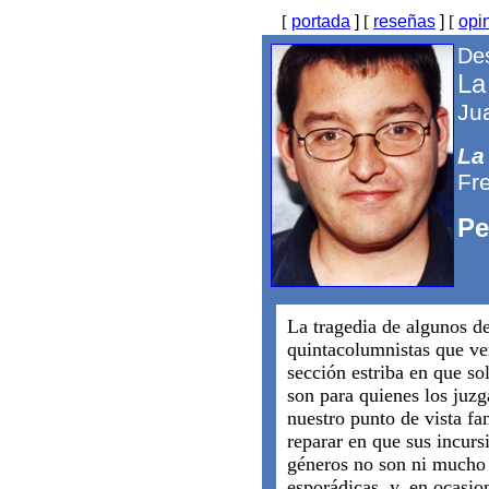
[
portada
]
[
reseñas
]
[
opi
Des
La
Ju
La
Fr
Pe
La tragedia de algunos de
quintacolumnistas que ve
sección estriba en que so
son para quienes los juz
nuestro punto de vista fan
reparar en que sus incurs
géneros no son ni much
esporádicas, y, en ocasio