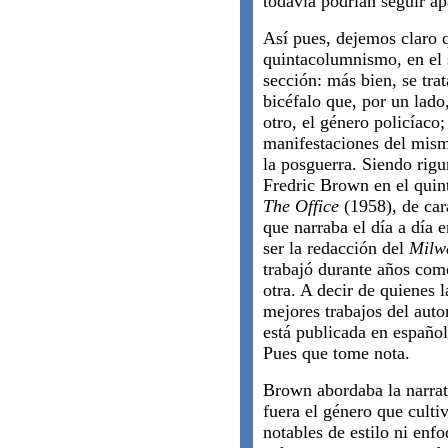
todavía podrían seguir ap
Así pues, dejemos claro
quintacolumnismo, en el s
sección: más bien, se tra
bicéfalo que, por un lado,
otro, el género policíaco
manifestaciones del mism
la posguerra. Siendo rigu
Fredric Brown en el quin
The Office
(1958), de cará
que narraba el día a día e
ser la redacción del
Milw
trabajó durante años como
otra. A decir de quienes l
mejores trabajos del auto
está publicada en españo
Pues que tome nota.
Brown abordaba la narrati
fuera el género que culti
notables de estilo ni enf