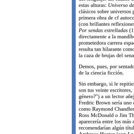
estas alturas:
Universo de
clásicos sobre universos p
primera obra de cf autoco
(con brillantes reflexion
Por sendas estrelladas
(1
directamente a la mandíb
prometedora carrera espa
resulta tan hilarante com
la caza de brujas del se
Demos, pues, por sentad
de la ciencia ficción.
Sin embargo, si le repitie
son tus veinte escritores,
género?") a un lector añe
Fredric Brown sería uno d
como Raymond Chandler,
Ross McDonald o Jim Tho
aparecería entre los más 
recomendarían algún títul