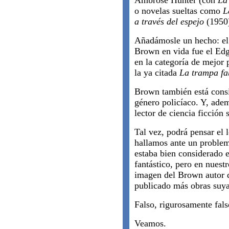
Ambrose Hunter (con
La
o novelas sueltas como
L
a través del espejo
(1950
Añadámosle un hecho: el
Brown en vida fue el Edga
en la categoría de mejor 
la ya citada
La trampa fa
Brown también está consi
género policíaco. Y, adem
lector de ciencia ficción
Tal vez, podrá pensar el 
hallamos ante un proble
estaba bien considerado 
fantástico, pero en nuest
imagen del Brown autor d
publicado más obras suyas
Falso, rigurosamente fals
Veamos.