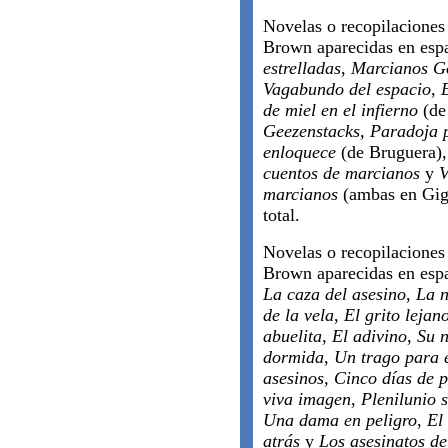
Novelas o recopilaciones 
Brown aparecidas en esp
estrelladas
,
Marcianos 
Vagabundo del espacio
,
de miel en el infierno
(de
Geezenstacks
,
Paradoja 
enloquece
(de Bruguera)
cuentos de marcianos
y
V
marcianos
(ambas en Giga
total.
Novelas o recopilaciones 
Brown aparecidas en esp
La caza del asesino
,
La n
de la vela
,
El grito lejan
abuelita
,
El adivino
,
Su 
dormida
,
Un trago para 
asesinos
,
Cinco días de p
viva imagen
,
Plenilunio 
Una dama en peligro
,
El
atrás
y
Los asesinatos de