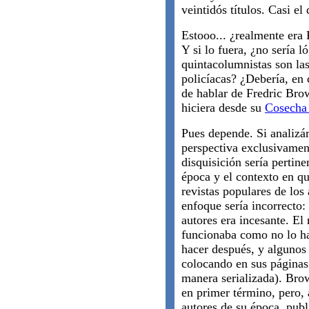
veintidós títulos. Casi el 
Estooo... ¿realmente era
Y si lo fuera, ¿no sería 
quintacolumnistas son las 
policíacas? ¿Debería, en 
de hablar de Fredric Bro
hiciera desde su
Cosecha
Pues depende. Si analiz
perspectiva exclusivament
disquisición sería pertin
época y el contexto en que
revistas populares de los
enfoque sería incorrecto: 
autores era incesante. El
funcionaba como no lo ha
hacer después, y algunos 
colocando en sus páginas 
manera serializada). Brow
en primer término, pero, 
autores de su época, publ