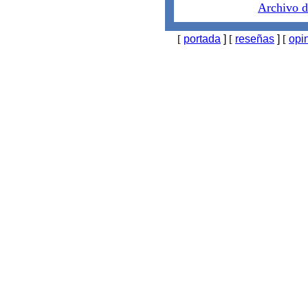
Archivo 
[
portada
]
[
reseñas
]
[
opi