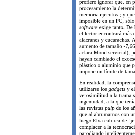
prefiere ignorar que, en 
procesamiento la determi
memoria ejecutiva; y qu
imposible en un PC, sólo
software
exige tanto. De l
el lector encontrará más 
alacranes y cucarachas. A
aumento de tamaño -7,66 
aclara Mond servicial), p
hayan cambiado el exoesq
plástico o aluminio que p
impone un límite de tamañ
En realidad, la compren
utilizarse los
gadgets
y el
verosimilitud a la trama 
ingenuidad, a la que tení
las revistas
pulp
de los añ
que al abrumarnos con un
luego Elva califica de "j
complacer a la tecnocraci
parodiando inteligenteme