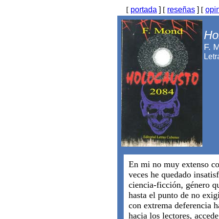
[
portada
]
[
reseñas
]
[
opi
Ho
F. 
Let
En mi no muy extenso co
veces he quedado insatisf
ciencia-ficción, género q
hasta el punto de no exigi
con extrema deferencia ha
hacia los lectores, accede