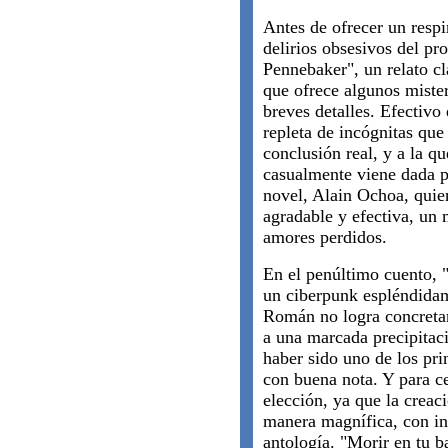
Antes de ofrecer un respi
delirios obsesivos del pr
Pennebaker", un relato cl
que ofrece algunos mister
breves detalles. Efectivo 
repleta de incógnitas que
conclusión real, y a la q
casualmente viene dada p
novel, Alain Ochoa, quie
agradable y efectiva, un 
amores perdidos.
En el penúltimo cuento, "
un ciberpunk espléndida
Román no logra concretar
a una marcada precipitac
haber sido uno de los pri
con buena nota. Y para c
elección, ya que la creac
manera magnífica, con int
antología. "Morir en tu b