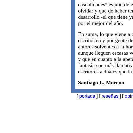
casualidades" es uno de e
olvidar y que de haber te
desarrollo -el que tiene 
por el mejor del año.
En suma, lo que viene a d
escritos en y por gente d
autores solventes a la hor
aunque lleguen escasas vec
y que en cuanto a la apete
fantasía son más llamativ
escritores actuales que la
Santiago L. Moreno
[
portada
]
[
reseñas
]
[
opi