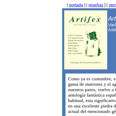
[
portada
]
[
reseñas
]
[
opi
Ar
Var
Arti
Como ya es costumbre, el
gama de marrones y el ag
nuestros pasos, vuelve a
antología fantástica espa
habitual, esta significati
en una excelente piedra 
actual del mencionado gé