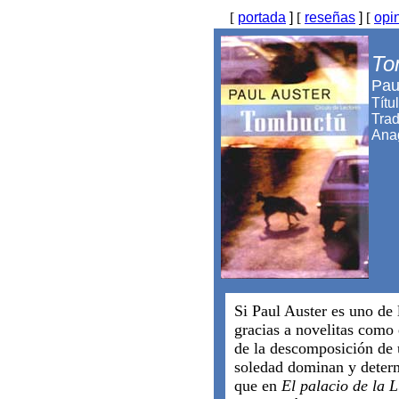
[
portada
]
[
reseñas
]
[
opi
To
Pau
Títu
Trad
Ana
Si Paul Auster es uno de 
gracias a novelitas como 
de la descomposición de u
soledad dominan y determ
que en
El palacio de la 