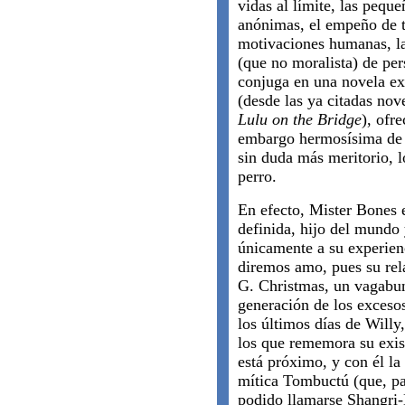
vidas al límite, las pequ
anónimas, el empeño de t
motivaciones humanas, l
(que no moralista) de pers
conjuga en una novela ex
(desde las ya citadas nov
Lulu on the Bridge
), ofr
embargo hermosísima de l
sin duda más meritorio, l
perro.
En efecto, Mister Bones e
definida, hijo del mundo 
únicamente a su experien
diremos amo, pues su rel
G. Christmas, un vagabun
generación de los excesos
los últimos días de Willy
los que rememora su exist
está próximo, y con él la 
mítica Tombuctú (que, pa
podido llamarse Shangri-