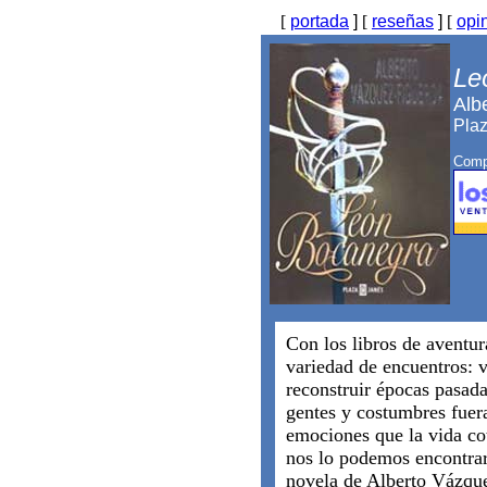
[
portada
]
[
reseñas
]
[
opi
Le
Alb
Plaz
Compr
Con los libros de aventur
variedad de encuentros: vi
reconstruir épocas pasada
gentes y costumbres fuera
emociones que la vida co
nos lo podemos encontrar
novela de Alberto Vázque