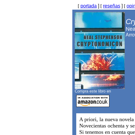
[
portada
]
[
reseñas
]
[
opi
Cr
Nea
Arr
Compra este libro en
A priori, la nueva novela
Novecientas ochenta y sei
Si tenemos en cuenta que