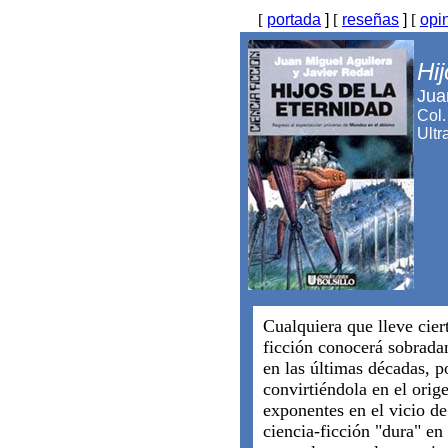
[
portada
]
[
reseñas
]
[
opi
Hij
Jua
Col.
Ultr
Cualquiera que lleve cier
ficción conocerá sobrada
en las últimas décadas, p
convirtiéndola en el ori
exponentes en el vicio de
ciencia-ficción "dura" en