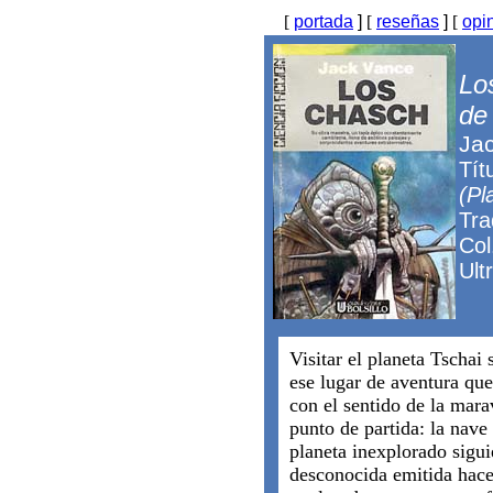
[
portada
]
[
reseñas
]
[
opi
Lo
de 
Ja
Tít
(Pl
Tra
Col
Ult
Visitar el planeta Tschai
ese lugar de aventura que 
con el sentido de la marav
punto de partida: la nave 
planeta inexplorado sigu
desconocida emitida hace