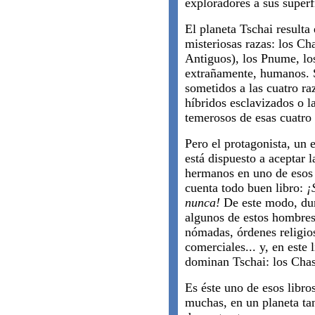
exploradores a sus superf
El planeta Tschai resulta 
misteriosas razas: los Ch
Antiguos), los Pnume, los
extrañamente, humanos. S
sometidos a las cuatro ra
híbridos esclavizados o l
temerosos de esas cuatro 
Pero el protagonista, un 
está dispuesto a aceptar 
hermanos en uno de esos
cuenta todo buen libro:
¡
nunca!
De este modo, dur
algunos de estos hombres
nómadas, órdenes religios
comerciales... y, en este 
dominan Tschai: los Cha
Es éste uno de esos libro
muchas, en un planeta ta