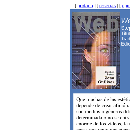
[
portada
]
[
reseñas
]
[
opi
We
Ste
Títu
Trad
Edi
Que muchas de las estéti
depende de crear afición.
son medios o géneros difí
determinada o no se entr
enorme de los videos, la 
cosas que tanto nos aterr