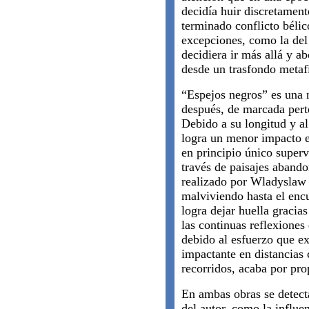
decidía huir discretament
terminado conflicto béli
excepciones, como la de
decidiera ir más allá y ab
desde un trasfondo metafí
“Espejos negros” es una n
después, de marcada perte
Debido a su longitud y al
logra un menor impacto e
en principio
único superv
través de paisajes aband
realizado por Wladyslaw
malviviendo hasta el enc
logra dejar huella gracia
las continuas reflexiones 
debido al esfuerzo que exi
impactante en distancias 
recorridos, acaba por pro
En ambas obras se detect
del autor, como la influ