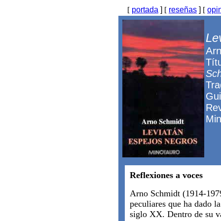
[
portada
]
[
reseñas
]
[
opi
Le
Ar
Tít
Sch
Tra
Gui
Rev
Min
Reflexiones a voces
Arno Schmidt (1914-1979)
peculiares que ha dado la
siglo XX. Dentro de su v