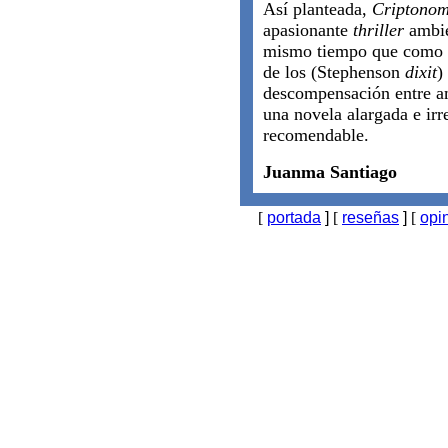
Así planteada,
Criptonom
apasionante
thriller
ambie
mismo tiempo que como u
de los (Stephenson
dixit
)
descompensación entre am
una novela alargada e irr
recomendable.
Juanma Santiago
[
portada
]
[
reseñas
]
[
opi