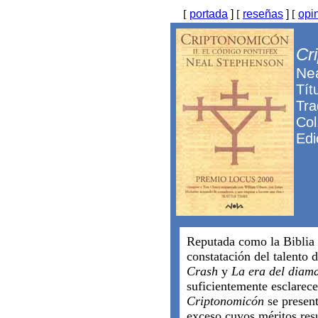
[
portada
]
[
reseñas
]
[
opi
Cr
Ne
Tít
Tra
Col
Edi
Reputada como la Biblia
constatación del talento 
Crash
y
La era del diam
suficientemente esclarece
Criptonomicón
se presen
exceso cuyos méritos resu