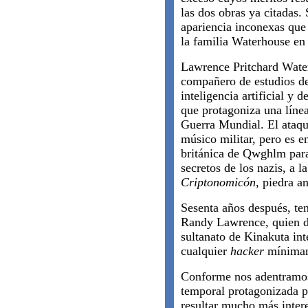
las dos obras ya citadas
apariencia inconexas que
la familia Waterhouse en 
Lawrence Pritchard Water
compañero de estudios de
inteligencia artificial y
que protagoniza una líne
Guerra Mundial. El ataqu
músico militar, pero es en
británica de Qwghlm para 
secretos de los nazis, a l
Criptonomicón
, piedra an
Sesenta años después, ten
Randy Lawrence, quien des
sultanato de Kinakuta int
cualquier
hacker
mínimame
Conforme nos adentramos e
temporal protagonizada p
resultar mucho más inter