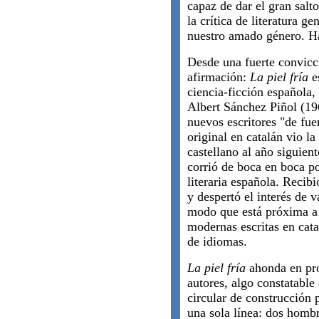
capaz de dar el gran salt
la crítica de literatura g
nuestro amado género. Ha
Desde una fuerte convicci
afirmación:
La piel fría
es
ciencia-ficción española,
Albert Sánchez Piñol (19
nuevos escritores "de fue
original en catalán vio la
castellano al año siguien
corrió de boca en boca po
literaria española. Recib
y despertó el interés de va
modo que está próxima a 
modernas escritas en cat
de idiomas.
La piel fría
ahonda en pro
autores, algo constatable
circular de construcción 
una sola línea: dos hombr