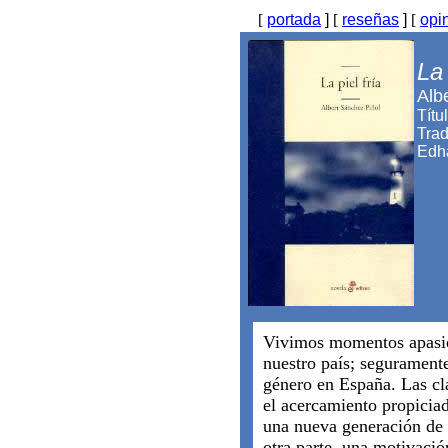
[
portada
]
[
reseñas
]
[
opi
La 
Alb
Títu
Trad
Edh
Vivimos momentos apasion
nuestro país; segurament
género en España. Las cla
el acercamiento propiciad
una nueva generación de 
otra parte, una motivació