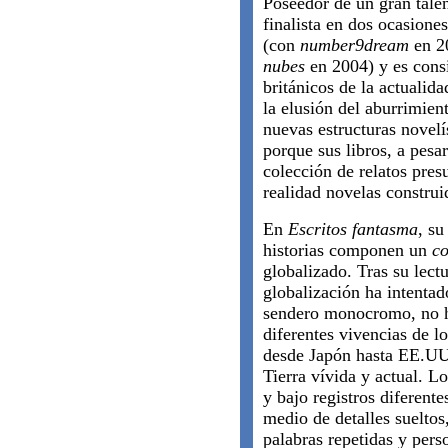
Poseedor de un gran talen
finalista en dos ocasione
(con
number9dream
en 20
nubes
en 2004) y es consi
británicos de la actualida
la elusión del aburrimie
nuevas estructuras novelís
porque sus libros, a pesa
colección de relatos pre
realidad novelas construi
En
Escritos fantasma
, s
historias componen un
co
globalizado. Tras su lectu
globalización ha intentad
sendero monocromo, no h
diferentes vivencias de lo
desde Japón hasta EE.UU.
Tierra vívida y actual. Lo
y bajo registros diferente
medio de detalles sueltos
palabras repetidas y pers