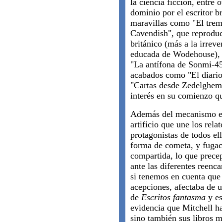
la ciencia ficción, entre
dominio por el escritor b
maravillas como "El tre
Cavendish", que reprodu
británico (más a la irrev
educada de Wodehouse), o
"La antífona de Sonmi-45
acabados como "El diari
"Cartas desde Zedelghem
interés en su comienzo qu
Además del mecanismo est
artificio que une los rela
protagonistas de todos ell
forma de cometa, y fugac
compartida, lo que prece
ante las diferentes reen
si tenemos en cuenta que
acepciones, afectaba de u
de
Escritos fantasma
y es
evidencia que Mitchell ha
sino también sus libros m