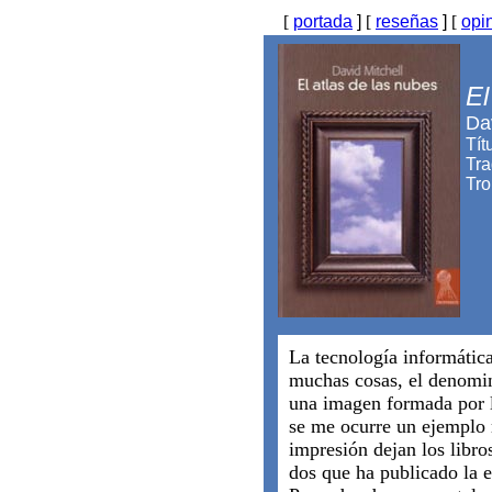
[
portada
]
[
reseñas
]
[
opi
El
Dav
Tít
Tra
Tro
La tecnología informática
muchas cosas, el denomin
una imagen formada por 
se me ocurre un ejemplo 
impresión dejan los libro
dos que ha publicado la 