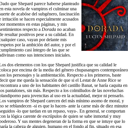
Dado que Shepard parece haberse planteado
en esta novela de vampiros el culminar una
suerte de acabóse del subgénero, fascinación
e irritación se hacen especialmente acusados
por momentos en estas páginas, y mis
sentimientos respecto a
Dorada
no acaban
de resultar positivos pese a su calidad. En
cualquier caso, vayan por delante mis
respetos por la ambición del autor, y por el
cumplimiento casi íntegro de las que se
adivinan como sus intenciones iniciales.
Los dos elementos con los que Shepard justifica que su calidad le
coloca por encima de la media del género chupasangres contemporáneo
son los personajes y la ambientación. Respecto a los primeros, baste
decir que me queda la sensación de que si el Lestat de Anne Rice se
encontrara a uno de los habitantes del castillo Banat, se haría caquita en
los pantalones, sin más. Respecto a los colmilludos de las noveluchas
blandiporno para jovencitas al uso en la actualidad, mejor ni pensarlo.
Los vampiros de Shepard carecen del más mínimo asomo de moral, y
no se reblandecen -si es que lo hacen- ante la carne más de diez minuto
seguidos -lo que tardan en un repaso, vaya-. En general, se comportan
con la lógica carente de escrúpulos de quien se sabe inmortal y muy
poderoso. Y sus mentes degeneran de la forma en que se intuye que lo
haría la cabeza de alguien, humano en el fondo al fin, situado en esa