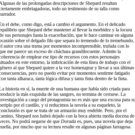
Algunas de las prolongadas descripciones de Shepard resultan
ciertamente embriagadoras, todo un testimonio de su talla como
narrador.
En el debe, como digo, está a cambio el argumento. En el delicado
equilibrio que Shepard debe mantener al llevar la morbidez y la locura
de sus personajes hasta la exacerbación, que le hace caminar en alguna
ocasión sobre el delgado filo que separa lo tremendo de lo tremebundo,
el autor crea una trama por momentos incomprensible, trufada con lo
que me parece un exceso de cháchara grandilocuente. Admito la
coherencia de emplear ese tipo de recursos con estos personajes
situados en este entorno, la imbricación de esta línea de trabajo con el
género al que Shepard quiere a la vez homenajear y llevar a sus últimas
consecuencias, pero no puedo evitar por momentos sentirme fatigado
con tanta alharaca, tanta lógica difusa y tanta finta dentro de la finta.
La historia en sí, la muerte de una humana que había sido criada para
producir la más exquisita de las sangres, no termina de cerrarse. La
investigación a cargo del protagonista no es más que una excusa para s
periplo por el castillo, y si reducimos la novela a su esqueleto, la
conclusión es que se trata de un armazón muy endeble. Pero, por el
camino, Shepard nos habrá dejado con la boca abierta media docena de
veces. No podrá negarse de que
Dorada
es, pues, una novela que deja
huella, por mucho que su lectura resulte en algunas páginas farragosa.