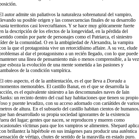
posición.
El autor admite sin paliativos la naturaleza sobrenatural del vampiro,
llevando su posible origen y las consecuencias finales de su desarrollo
hasta territorios casi lovecraftianos. Y se hace muy góticamente fuerte
en la descripción de los efectos de la longevidad, en la pérdida del
sentido común por parte de personajes como el Patriarca, el siniestro
líder de la comunidad. O en la ambigüedad de Alexandra, la vampira
con la que el protagonista vive un retorcidísimo affaire. A su vez, elude
problemas al dar el protagonismo a un recién llegado, con lo que puede
mantener una línea de pensamiento más o menos comprensible, a la vez
que esboza la evolución de una mente sometida a las pasiones y
tambaleos de la condición vampírica.
El otro aspecto, el de la ambientación, es el que lleva a
Dorada
a
momentos memorables. El castillo Banat, en el que se desarrolla la
acción, es el equivalente siniestro a las descomunales naves de Iain
Banks: un recinto dentro del cual hay habitaciones que tienen su propio
foso y puente levadizo, con su acceso adornado con cariátides de varios
metros de altura. En el subsuelo del castillo habitan cientos de humanos
que han desarrollado su propia sociedad ignorantes de la existencia
fuera del lugar; gentes que nacen, se reproducen y mueren como
ocasionales víctimas para que los vampiros se alimenten. Shepard aplic
con brillantez la hipérbole en sus imágenes para producir una auténtica
sensación de vértigo, chutes de sentido de la maravilla en estado puro.