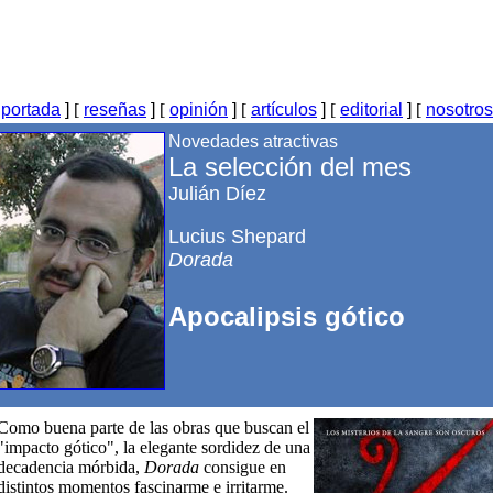
[
portada
]
[
reseñas
]
[
opinión
]
[
artículos
]
[
editorial
]
[
nosotros
Novedades atractivas
La selección del mes
Julián Díez
Lucius Shepard
Dorada
Apocalipsis gótico
Como buena parte de las obras que buscan el
"impacto gótico", la elegante sordidez de una
decadencia mórbida,
Dorada
consigue en
distintos momentos fascinarme e irritarme.