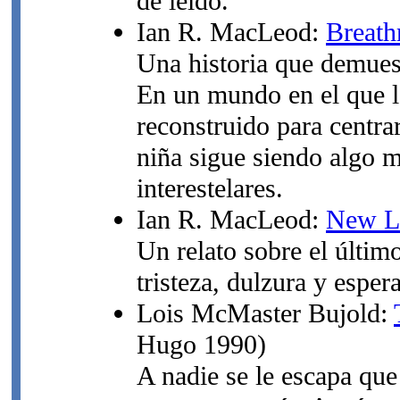
de leído.
Ian R. MacLeod:
Breat
Una historia que demues
En un mundo en el que lo
reconstruido para centrar
niña sigue siendo algo 
interestelares.
Ian R. MacLeod:
New Li
Un relato sobre el último
tristeza, dulzura y espe
Lois McMaster Bujold:
Hugo 1990)
A nadie se le escapa qu