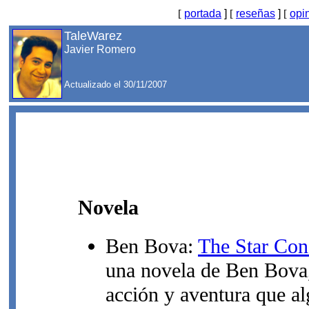
[
portada
]
[
reseñas
]
[
opi
TaleWarez
Javier Romero
Actualizado el 30/11/2007
Novela
Ben Bova:
The Star Con
una novela de Ben Bov
acción y aventura que a