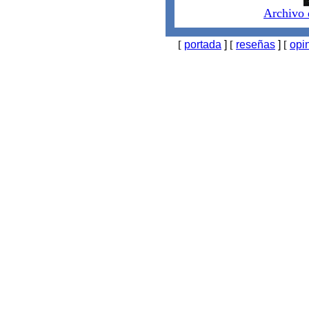
Archivo d
[
portada
]
[
reseñas
]
[
opi