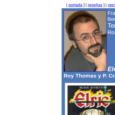
[
portada
]
[
reseñas
]
[
opi
Fra
lite
Ter
Ro
El
Roy Thomas y P. Cr