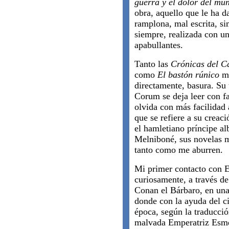
guerra y el dolor del mu
obra, aquello que le ha 
ramplona, mal escrita, si
siempre, realizada con un
apabullantes.
Tanto las
Crónicas del 
como
El bastón rúnico
me
directamente, basura. Su 
Corum se deja leer con fa
olvida con más facilidad 
que se refiere a su creac
el hamletiano príncipe al
Melniboné, sus novelas m
tanto como me aburren.
Mi primer contacto con El
curiosamente, a través de
Conan el Bárbaro, en una
donde con la ayuda del c
época, según la traducció
malvada Emperatriz Esme