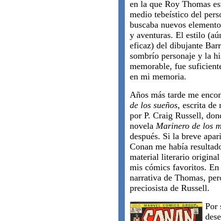
en la que Roy Thomas es
medio tebeístico del per
buscaba nuevos elementos
y aventuras. El estilo (a
eficaz) del dibujante Bar
sombrío personaje y la hi
memorable, fue suficient
en mi memoria.
Años más tarde me encont
de los sueños
, escrita d
por P. Craig Russell, dond
novela
Marinero de los m
después. Si la breve apar
Conan me había resultado 
material literario origina
mis cómics favoritos. En 
narrativa de Thomas, pero
preciosista de Russell.
Por 
dese