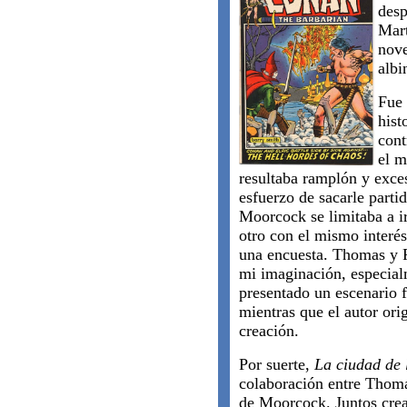
desp
Mart
nove
albi
Fue 
hist
cont
el m
resultaba ramplón y exce
esfuerzo de sacarle parti
Moorcock se limitaba a i
otro con el mismo interés
una encuesta. Thomas y R
mi imaginación, especial
presentado un escenario f
mientras que el autor ori
creación.
Por suerte,
La ciudad de 
colaboración entre Thoma
de Moorcock. Juntos crea