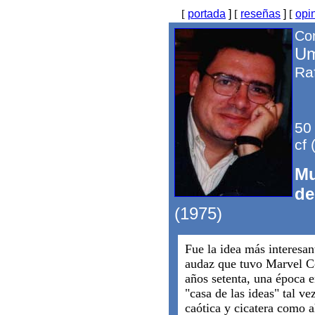
[
portada
]
[
reseñas
]
[
opi
Com
Um
Ra
50
cf 
Mu
de
(1975)
Fue la idea más interesa
audaz que tuvo Marvel C
años setenta, una época e
"casa de las ideas" tal ve
caótica y cicatera como a