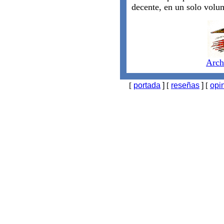
decente, en un solo volu
Arch
[
portada
]
[
reseñas
]
[
opi