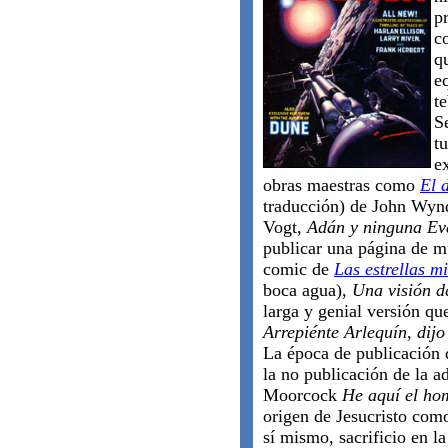
p
c
qu
e
t
S
t
e
obras maestras como
El d
traducción) de John Wy
Vogt,
Adán y ninguna Ev
publicar una página de mu
comic de
Las estrellas mi
boca agua),
Una visión d
larga y genial versión qu
Arrepiénte Arlequín, dijo
La época de publicación 
la no publicación de la a
Moorcock
He aquí el ho
origen de Jesucristo com
sí mismo, sacrificio en l