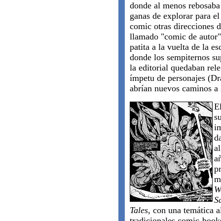
donde al menos rebosaba 
ganas de explorar para e
comic otras direcciones 
llamado "comic de autor
patita a la vuelta de la es
donde los sempiternos su
la editorial quedaban rel
ímpetu de personajes (D
abrían nuevos caminos a l
E
s
i
d
a
a
p
m
W
S
Tales
, con una temática a
tradicionales comic-books