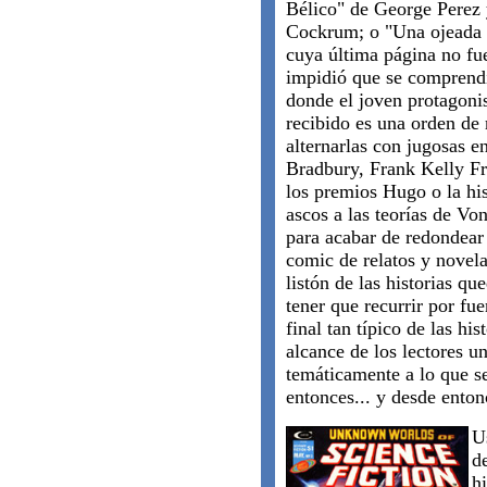
Bélico" de George Perez 
Cockrum; o "Una ojeada d
cuya última página no fue
impidió que se comprendie
donde el joven protagonis
recibido es una orden de 
alternarlas con jugosas e
Bradbury, Frank Kelly Fre
los premios Hugo o la his
ascos a las teorías de V
para acabar de redondear 
comic de relatos y novela
listón de las historias q
tener que recurrir por fu
final tan típico de las his
alcance de los lectores u
temáticamente a lo que s
entonces... y desde enton
U
d
hi