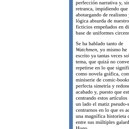
perfección narrativa y, si
retranca, impidiendo que 
abotargando de realismo y
lógica absurda de nuestr
ficticios empeñados en di
base de uniformes circens
Se ha hablado tanto de
Watchmen
, yo mismo he
escrito ya tantas veces so
tema, que quizá no conve
repetirse en lo que signif
como novela gráfica, co
miniserie de comic-book
perfecta simetría y redon
acabado y, puesto que es
centrando estos artículos 
un lado el matiz pseudo-s
centrarnos en lo que es 
una magnífica historieta d
entre sus múltiples galar
Hugo.