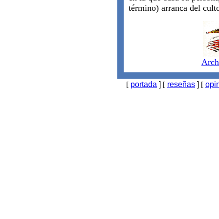
término) arranca del culto
Arch
[
portada
]
[
reseñas
]
[
opi