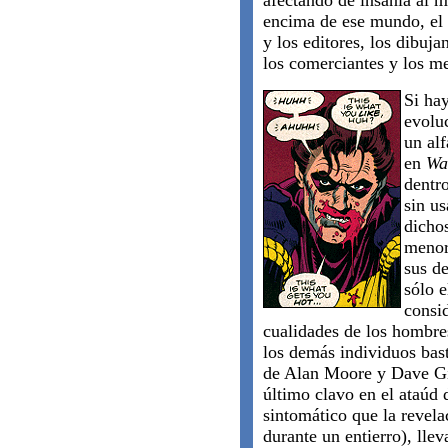
afectando de insanía al 
encima de ese mundo, el 
y los editores, los dibuja
los comerciantes y los me
Si hay
evolu
un al
en
Wa
dentr
sin u
dicho
menor
sus de
sólo 
consi
cualidades de los hombre
los demás individuos bas
de Alan Moore y Dave Gib
último clavo en el ataúd 
sintomático que la revela
durante un entierro), lle