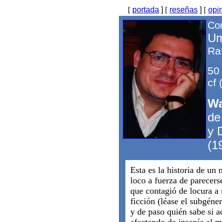
[
portada
]
[
reseñas
]
[
opi
Com
Um
Ra
50
cf 
W
de
y 
(1
Esta es la historia de un
loco a fuerza de parecer
que contagió de locura a
ficción (léase el subgéne
y de paso quién sabe si 