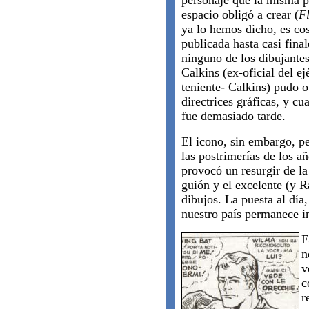
personaje que la misma p
espacio obligó a crear (
F
ya lo hemos dicho, es cos
publicada hasta casi final
ninguno de los dibujantes
Calkins (ex-oficial del ej
teniente- Calkins) pudo 
directrices gráficas, y cu
fue demasiado tarde.
El icono, sin embargo, p
las postrimerías de los añ
provocó un resurgir de la
guión y el excelente (y
dibujos. La puesta al día
nuestro país permanece in
E
n
v
c
r