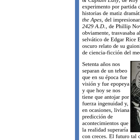
& Captain Easy
, de Roy 
experimento por partida d
historias de matiz dramát
the Apes
, del impresiona
2429 A.D.
, de Phillip N
obviamente, trasvasaba al
selvático de Edgar Rice 
oscuro relato de su guion
de ciencia-ficción del me
Setenta años nos
separan de un tebeo
que en su época fue
visión y fue epopeya
y que hoy se nos
tiene que antojar por
fuerza ingenuidad y,
en ocasiones, liviana
predicción de
acontecimientos que
la realidad superaría
con creces. El futuro tal