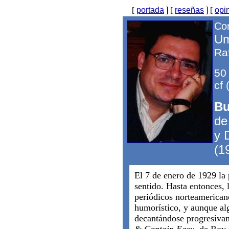
[
portada
]
[
reseñas
]
[
opi
Com
Um
Ra
50
cf 
Bu
de
y 
(1
El 7 de enero de 1929 la 
sentido. Hasta entonces, l
periódicos norteamerican
humorístico, y aunque al
decantándose progresivam