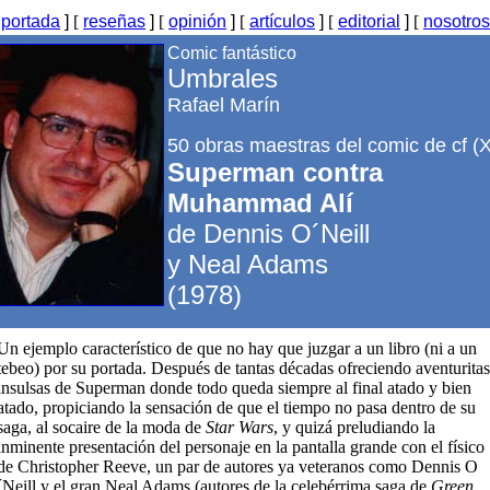
[
portada
]
[
reseñas
]
[
opinión
]
[
artículos
]
[
editorial
]
[
nosotros
Comic fantástico
Umbrales
Rafael Marín
50 obras maestras del comic de cf (X
Superman contra
Muhammad Alí
de Dennis O´Neill
y Neal Adams
(1978)
Un ejemplo característico de que no hay que juzgar a un libro (ni a un
tebeo) por su portada. Después de tantas décadas ofreciendo aventuritas
insulsas de Superman donde todo queda siempre al final atado y bien
atado, propiciando la sensación de que el tiempo no pasa dentro de su
saga, al socaire de la moda de
Star Wars
, y quizá preludiando la
inminente presentación del personaje en la pantalla grande con el físico
de Christopher Reeve, un par de autores ya veteranos como Dennis O
´Neill y el gran Neal Adams (autores de la celebérrima saga de
Green