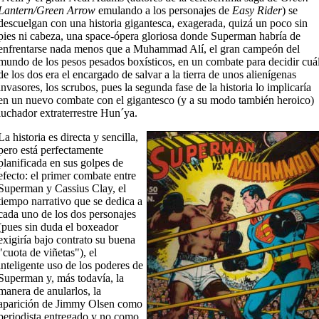
Lantern/Green Arrow
emulando a los personajes de
Easy Rider
) se
descuelgan con una historia gigantesca, exagerada, quizá un poco sin
pies ni cabeza, una space-ópera gloriosa donde Superman habría de
enfrentarse nada menos que a Muhammad Alí, el gran campeón del
mundo de los pesos pesados boxísticos, en un combate para decidir cuá
de los dos era el encargado de salvar a la tierra de unos alienígenas
invasores, los scrubos, pues la segunda fase de la historia lo implicaría
en un nuevo combate con el gigantesco (y a su modo también heroico)
luchador extraterrestre Hun´ya.
La historia es directa y sencilla,
pero está perfectamente
planificada en sus golpes de
efecto: el primer combate entre
Superman y Cassius Clay, el
tiempo narrativo que se dedica a
cada uno de los dos personajes
(pues sin duda el boxeador
exigiría bajo contrato su buena
"cuota de viñetas"), el
inteligente uso de los poderes de
Superman y, más todavía, la
manera de anularlos, la
aparición de Jimmy Olsen como
periodista entregado y no como