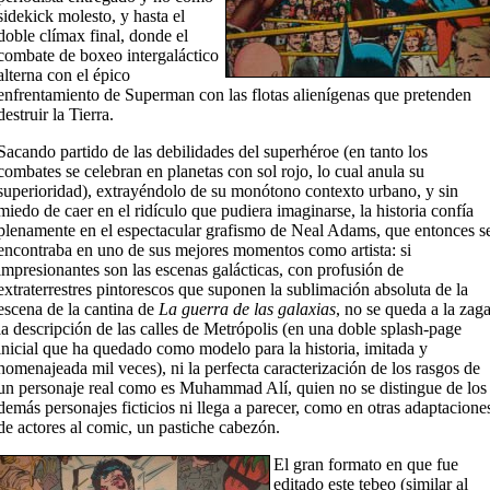
sidekick molesto, y hasta el
doble clímax final, donde el
combate de boxeo intergaláctico
alterna con el épico
enfrentamiento de Superman con las flotas alienígenas que pretenden
destruir la Tierra.
Sacando partido de las debilidades del superhéroe (en tanto los
combates se celebran en planetas con sol rojo, lo cual anula su
superioridad), extrayéndolo de su monótono contexto urbano, y sin
miedo de caer en el ridículo que pudiera imaginarse, la historia confía
plenamente en el espectacular grafismo de Neal Adams, que entonces s
encontraba en uno de sus mejores momentos como artista: si
impresionantes son las escenas galácticas, con profusión de
extraterrestres pintorescos que suponen la sublimación absoluta de la
escena de la cantina de
La guerra de las galaxias
, no se queda a la zag
la descripción de las calles de Metrópolis (en una doble splash-page
inicial que ha quedado como modelo para la historia, imitada y
homenajeada mil veces), ni la perfecta caracterización de los rasgos de
un personaje real como es Muhammad Alí, quien no se distingue de los
demás personajes ficticios ni llega a parecer, como en otras adaptacione
de actores al comic, un pastiche cabezón.
El gran formato en que fue
editado este tebeo (similar al