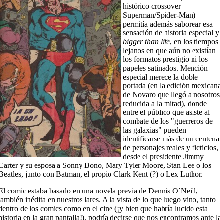
histórico crossover
Superman/Spider-Man)
permitía además saborear esa
sensación de historia especial y
bigger than life
, en los tiempos
lejanos en que aún no existían
los formatos prestigio ni los
papeles satinados. Mención
especial merece la doble
portada (en la edición mexican
de Novaro que llegó a nosotros
reducida a la mitad), donde
entre el público que asiste al
combate de los "guerreros de
las galaxias" pueden
identificarse más de un centena
de personajes reales y ficticios,
desde el presidente Jimmy
Carter y su esposa a Sonny Bono, Mary Tyler Moore, Stan Lee o los
Beatles, junto con Batman, el propio Clark Kent (?) o Lex Luthor.
El comic estaba basado en una novela previa de Dennis O´Neill,
también inédita en nuestros lares. A la vista de lo que luego vino, tanto
dentro de los comics como en el cine (¡y bien que habría lucido esta
historia en la gran pantalla!), podría decirse que nos encontramos ante l