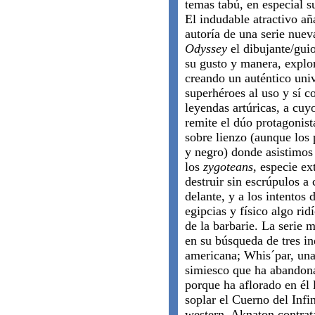
temas tabú, en especial s
El indudable atractivo añ
autoría de una serie nuev
Odyssey
el dibujante/guio
su gusto y manera, explor
creando un auténtico univ
superhéroes al uso y sí c
leyendas artúricas, a cuy
remite el dúo protagonist
sobre lienzo (aunque los
y negro) donde asistimos
los
zygoteans
, especie ex
destruir sin escrúpulos a
delante, y a los intentos
egipcias y físico algo rid
de la barbarie. La serie 
en su búsqueda de tres in
americana; Whis´par, una
simiesco que ha abandona
porque ha aflorado en él 
soplar el Cuerno del Infi
western, Aknaton contrat