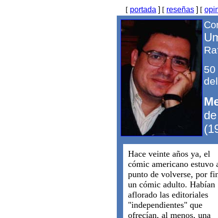
[
portada
]
[
reseñas
]
[
opi
Com
Um
Ra
50
del
Me
de
(1
Hace veinte años ya, el
cómic americano estuvo 
punto de volverse, por fi
un cómic adulto. Habían
aflorado las editoriales
"independientes" que
ofrecían, al menos, una