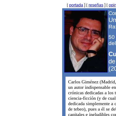
[
portada
]
[
reseñas
]
[
opi
Com
Um
Ra
50
del
Cu
de
(2
Carlos Giménez (Madrid,
un autor indispensable en
crónicas dedicadas a los 
ciencia-ficción (y de cua
dedicada simplemente a c
de tebeo), pues a él se de
capitales e ineludibles 