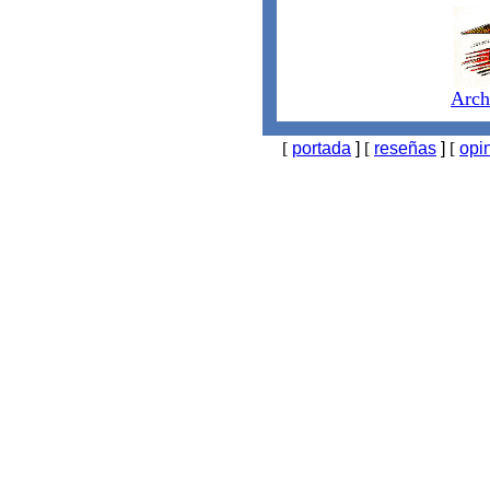
Arch
[
portada
]
[
reseñas
]
[
opi