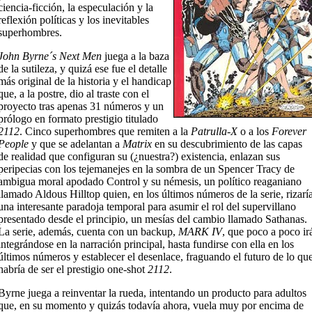
ciencia-ficción, la especulación y la
reflexión políticas y los inevitables
superhombres.
John Byrne´s Next Men
juega a la baza
de la sutileza, y quizá ese fue el detalle
más original de la historia y el handicap
que, a la postre, dio al traste con el
proyecto tras apenas 31 números y un
prólogo en formato prestigio titulado
2112
. Cinco superhombres que remiten a la
Patrulla-X
o a los
Forever
People
y que se adelantan a
Matrix
en su descubrimiento de las capas
de realidad que configuran su (¿nuestra?) existencia, enlazan sus
peripecias con los tejemanejes en la sombra de un Spencer Tracy de
ambigua moral apodado Control y su némesis, un político reaganiano
llamado Aldous Hilltop quien, en los últimos números de la serie, rizarí
una interesante paradoja temporal para asumir el rol del supervillano
presentado desde el principio, un mesías del cambio llamado Sathanas.
La serie, además, cuenta con un backup,
MARK IV
, que poco a poco ir
integrándose en la narración principal, hasta fundirse con ella en los
últimos números y establecer el desenlace, fraguando el futuro de lo qu
habría de ser el prestigio one-shot
2112
.
Byrne juega a reinventar la rueda, intentando un producto para adultos
que, en su momento y quizás todavía ahora, vuela muy por encima de