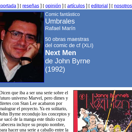
[
portada
]
[
reseñas
]
[
opinión
]
[
artículos
]
[
editorial
]
[
nosotros
Comic fantástico
Umbrales
Rafael Marín
50 obras maestras
del comic de cf (XLI)
Next Men
de John Byrne
(1992)
Dicen que iba a ser una serie sobre el
futuro universo Marvel, pero dimes y
diretes con Stan Lee acabaron por
malograr el proyecto. Ya en solitario,
John Byrne recondujo los conceptos y
se sacó de la manga este título cuya
cabecera incluye su propio nombre,
para hacer una serie a caballo entre la