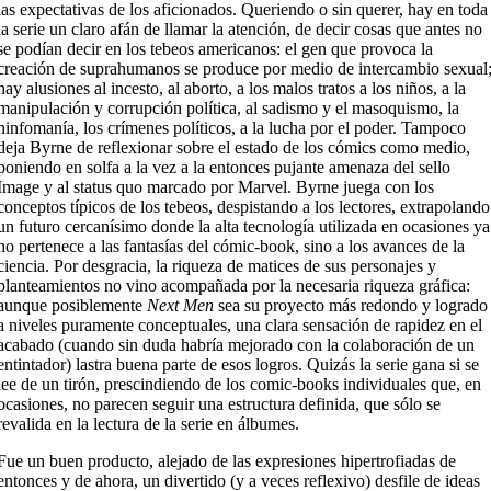
las expectativas de los aficionados. Queriendo o sin querer, hay en toda
la serie un claro afán de llamar la atención, de decir cosas que antes no
se podían decir en los tebeos americanos: el gen que provoca la
creación de suprahumanos se produce por medio de intercambio sexual
hay alusiones al incesto, al aborto, a los malos tratos a los niños, a la
manipulación y corrupción política, al sadismo y el masoquismo, la
ninfomanía, los crímenes políticos, a la lucha por el poder. Tampoco
deja Byrne de reflexionar sobre el estado de los cómics como medio,
poniendo en solfa a la vez a la entonces pujante amenaza del sello
Image y al status quo marcado por Marvel. Byrne juega con los
conceptos típicos de los tebeos, despistando a los lectores, extrapolando
un futuro cercanísimo donde la alta tecnología utilizada en ocasiones ya
no pertenece a las fantasías del cómic-book, sino a los avances de la
ciencia. Por desgracia, la riqueza de matices de sus personajes y
planteamientos no vino acompañada por la necesaria riqueza gráfica:
aunque posiblemente
Next Men
sea su proyecto más redondo y logrado
a niveles puramente conceptuales, una clara sensación de rapidez en el
acabado (cuando sin duda habría mejorado con la colaboración de un
entintador) lastra buena parte de esos logros. Quizás la serie gana si se
lee de un tirón, prescindiendo de los comic-books individuales que, en
ocasiones, no parecen seguir una estructura definida, que sólo se
revalida en la lectura de la serie en álbumes.
Fue un buen producto, alejado de las expresiones hipertrofiadas de
entonces y de ahora, un divertido (y a veces reflexivo) desfile de ideas