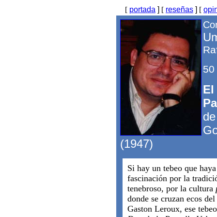
[
portada
]
[
reseñas
]
[
opi
Com
Um
Ra
50
El
Pa
de
Go
(1947)
Si hay un tebeo que haya
fascinación por la tradici
tenebroso, por la cultura
donde se cruzan ecos del 
Gaston Leroux, ese tebeo