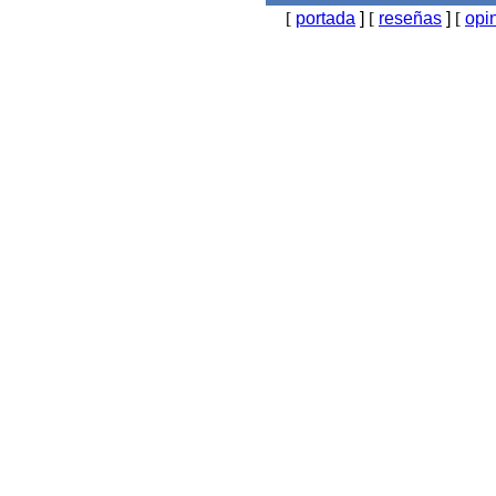
[
portada
]
[
reseñas
]
[
opi